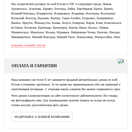
Мы осуществляем доставку по всей России и СНГ и следующие города: Абакан,
Архангельск, Астрахань, Барнаул, Белгород, Бийск, Биробиджан, Братск, Брянск,
Великий Новгород, Владивосток, Владикавказ, Владимир, Волгоград, Волгодонск,
Волжский, Вологда, Воронеж, Выборг, Горно-Алтайск, Егорьевск, Екатеринбург,
Ижевск, Иркутск, Йошкар-Ола, Казань, Калуга, Кемерово, Киров, Клин, Комсомольск-
на-Амуре, Кострома, Краснодар, Красноярск, Курган, Курск, Кызыл, Липецк,
Магнитогорск, Махачкала, Москва, Мурманск, Набережные Челны, Нальчик, Находка,
Нижневартовск, Нижний Новгород, Нижний Тагил, Новокузнецк, Новороссийск, Ново
показать полный список
ОПЛАТА И ГАРАНТИИ
Наша компания уже более 5 лет занимается продажей автомобильных дисков по всей
России и ближнему зарубежью. За это время мы зарекомендовали себя как надёжный и
ответственный поставщик. С отзывами наших клиентов Вы можете ознакомиться здесь.
Фото дисков и комплектующих на сайте соответствуют действительности. Все товары
мы фотографируем сами. Для подтверждения наличия товаров на складе мы всегда
готовы выслать дополнительные фото дисков.
ПОДРОБНЕЕ О НАШЕЙ КОМПАНИИ