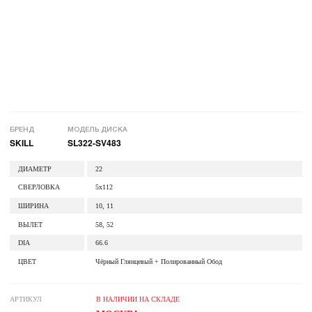
БРЕНД
МОДЕЛЬ ДИСКА
SKILL
SL322-SV483
ДИАМЕТР
22
СВЕРЛОВКА
5x112
ШИРИНА
10, 11
ВЫЛЕТ
58, 52
DIA
66.6
ЦВЕТ
Чёрный Глянцевый + Полированный Обод
АРТИКУЛ
В НАЛИЧИИ НА СКЛАДЕ