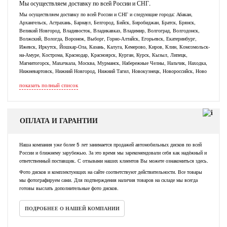
Мы осуществляем доставку по всей России и СНГ.
Мы осуществляем доставку по всей России и СНГ и следующие города: Абакан,
Архангельск, Астрахань, Барнаул, Белгород, Бийск, Биробиджан, Братск, Брянск,
Великий Новгород, Владивосток, Владикавказ, Владимир, Волгоград, Волгодонск,
Волжский, Вологда, Воронеж, Выборг, Горно-Алтайск, Егорьевск, Екатеринбург,
Ижевск, Иркутск, Йошкар-Ола, Казань, Калуга, Кемерово, Киров, Клин, Комсомольск-
на-Амуре, Кострома, Краснодар, Красноярск, Курган, Курск, Кызыл, Липецк,
Магнитогорск, Махачкала, Москва, Мурманск, Набережные Челны, Нальчик, Находка,
Нижневартовск, Нижний Новгород, Нижний Тагил, Новокузнецк, Новороссийск, Ново
показать полный список
ОПЛАТА И ГАРАНТИИ
Наша компания уже более 5 лет занимается продажей автомобильных дисков по всей
России и ближнему зарубежью. За это время мы зарекомендовали себя как надёжный и
ответственный поставщик. С отзывами наших клиентов Вы можете ознакомиться здесь.
Фото дисков и комплектующих на сайте соответствуют действительности. Все товары
мы фотографируем сами. Для подтверждения наличия товаров на складе мы всегда
готовы выслать дополнительные фото дисков.
ПОДРОБНЕЕ О НАШЕЙ КОМПАНИИ