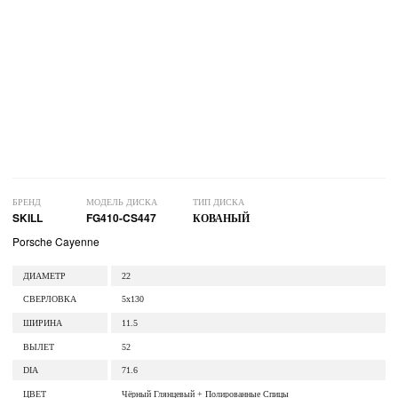
БРЕНД
МОДЕЛЬ ДИСКА
ТИП ДИСКА
SKILL
FG410-CS447
КОВАНЫЙ
Porsche Cayenne
ДИАМЕТР
22
СВЕРЛОВКА
5x130
ШИРИНА
11.5
ВЫЛЕТ
52
DIA
71.6
ЦВЕТ
Чёрный Глянцевый + Полированные Спицы