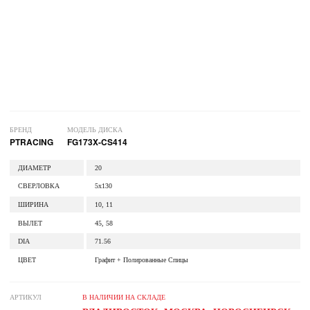
БРЕНД
МОДЕЛЬ ДИСКА
PTRACING
FG173X-CS414
ДИАМЕТР
20
СВЕРЛОВКА
5x130
ШИРИНА
10, 11
ВЫЛЕТ
45, 58
DIA
71.56
ЦВЕТ
Графит + Полированные Спицы
АРТИКУЛ
В НАЛИЧИИ НА СКЛАДЕ