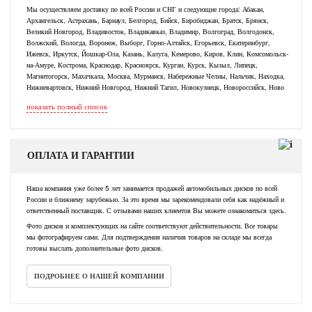
Мы осуществляем доставку по всей России и СНГ и следующие города: Абакан,
Архангельск, Астрахань, Барнаул, Белгород, Бийск, Биробиджан, Братск, Брянск,
Великий Новгород, Владивосток, Владикавказ, Владимир, Волгоград, Волгодонск,
Волжский, Вологда, Воронеж, Выборг, Горно-Алтайск, Егорьевск, Екатеринбург,
Ижевск, Иркутск, Йошкар-Ола, Казань, Калуга, Кемерово, Киров, Клин, Комсомольск-
на-Амуре, Кострома, Краснодар, Красноярск, Курган, Курск, Кызыл, Липецк,
Магнитогорск, Махачкала, Москва, Мурманск, Набережные Челны, Нальчик, Находка,
Нижневартовск, Нижний Новгород, Нижний Тагил, Новокузнецк, Новороссийск, Ново
показать полный список
ОПЛАТА И ГАРАНТИИ
Наша компания уже более 5 лет занимается продажей автомобильных дисков по всей
России и ближнему зарубежью. За это время мы зарекомендовали себя как надёжный и
ответственный поставщик. С отзывами наших клиентов Вы можете ознакомиться здесь.
Фото дисков и комплектующих на сайте соответствуют действительности. Все товары
мы фотографируем сами. Для подтверждения наличия товаров на складе мы всегда
готовы выслать дополнительные фото дисков.
ПОДРОБНЕЕ О НАШЕЙ КОМПАНИИ