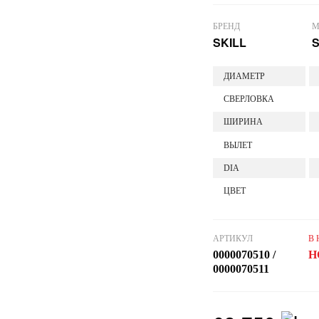
БРЕНД
М
SKILL
S
ДИАМЕТР
СВЕРЛОВКА
ШИРИНА
ВЫЛЕТ
DIA
ЦВЕТ
АРТИКУЛ
В
0000070510 /
Н
0000070511