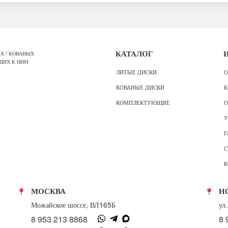
Х / КОВАНЫХ
КАТАЛОГ
ЩИХ К НИМ
ЛИТЫЕ ДИСКИ
О
КОВАНЫЕ ДИСКИ
К
КОМПЛЕКТУЮЩИЕ
О
У
Г
С
К
МОСКВА
Н
Можайское шоссе, ВЛ165Б
ул
8 953 213 8868
8 