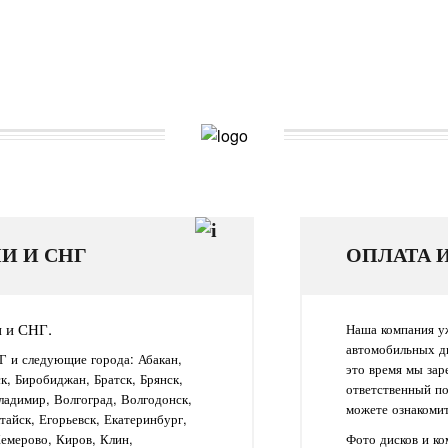
И И СНГ
ОПЛАТА 
и и СНГ.
Наша компания уж
автомобильных д
Г и следующие города: Абакан,
это время мы зар
ск, Биробиджан, Братск, Брянск,
ответственный п
ладимир, Волгоград, Волгодонск,
можете ознакомит
айск, Егорьевск, Екатеринбург,
Кемерово, Киров, Клин,
Фото дисков и к