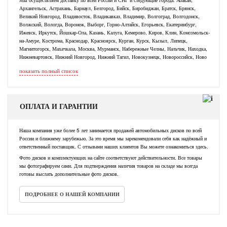
Архангельск, Астрахань, Барнаул, Белгород, Бийск, Биробиджан, Братск, Брянск,
Великий Новгород, Владивосток, Владикавказ, Владимир, Волгоград, Волгодонск,
Волжский, Вологда, Воронеж, Выборг, Горно-Алтайск, Егорьевск, Екатеринбург,
Ижевск, Иркутск, Йошкар-Ола, Казань, Калуга, Кемерово, Киров, Клин, Комсомольск-
на-Амуре, Кострома, Краснодар, Красноярск, Курган, Курск, Кызыл, Липецк,
Магнитогорск, Махачкала, Москва, Мурманск, Набережные Челны, Нальчик, Находка,
Нижневартовск, Нижний Новгород, Нижний Тагил, Новокузнецк, Новороссийск, Ново
показать полный список
ОПЛАТА И ГАРАНТИИ
Наша компания уже более 5 лет занимается продажей автомобильных дисков по всей
России и ближнему зарубежью. За это время мы зарекомендовали себя как надёжный и
ответственный поставщик. С отзывами наших клиентов Вы можете ознакомиться здесь.
Фото дисков и комплектующих на сайте соответствуют действительности. Все товары
мы фотографируем сами. Для подтверждения наличия товаров на складе мы всегда
готовы выслать дополнительные фото дисков.
ПОДРОБНЕЕ О НАШЕЙ КОМПАНИИ