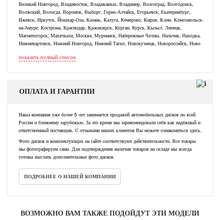
Великий Новгород, Владивосток, Владикавказ, Владимир, Волгоград, Волгодонск,
Волжский, Вологда, Воронеж, Выборг, Горно-Алтайск, Егорьевск, Екатеринбург,
Ижевск, Иркутск, Йошкар-Ола, Казань, Калуга, Кемерово, Киров, Клин, Комсомольск-
на-Амуре, Кострома, Краснодар, Красноярск, Курган, Курск, Кызыл, Липецк,
Магнитогорск, Махачкала, Москва, Мурманск, Набережные Челны, Нальчик, Находка,
Нижневартовск, Нижний Новгород, Нижний Тагил, Новокузнецк, Новороссийск, Ново
показать полный список
ОПЛАТА И ГАРАНТИИ
Наша компания уже более 5 лет занимается продажей автомобильных дисков по всей
России и ближнему зарубежью. За это время мы зарекомендовали себя как надёжный и
ответственный поставщик. С отзывами наших клиентов Вы можете ознакомиться здесь.
Фото дисков и комплектующих на сайте соответствуют действительности. Все товары
мы фотографируем сами. Для подтверждения наличия товаров на складе мы всегда
готовы выслать дополнительные фото дисков.
ПОДРОБНЕЕ О НАШЕЙ КОМПАНИИ
ВОЗМОЖНО ВАМ ТАКЖЕ ПОДОЙДУТ ЭТИ МОДЕЛИ