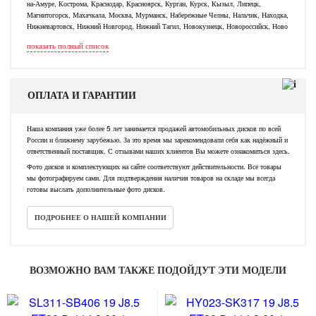
на-Амуре, Кострома, Краснодар, Красноярск, Курган, Курск, Кызыл, Липецк,
Магнитогорск, Махачкала, Москва, Мурманск, Набережные Челны, Нальчик, Находка,
Нижневартовск, Нижний Новгород, Нижний Тагил, Новокузнецк, Новороссийск, Ново
показать полный список
ОПЛАТА И ГАРАНТИИ
Наша компания уже более 5 лет занимается продажей автомобильных дисков по всей
России и ближнему зарубежью. За это время мы зарекомендовали себя как надёжный и
ответственный поставщик. С отзывами наших клиентов Вы можете ознакомиться здесь.
Фото дисков и комплектующих на сайте соответствуют действительности. Все товары
мы фотографируем сами. Для подтверждения наличия товаров на складе мы всегда
готовы выслать дополнительные фото дисков.
ПОДРОБНЕЕ О НАШЕЙ КОМПАНИИ
ВОЗМОЖНО ВАМ ТАКЖЕ ПОДОЙДУТ ЭТИ МОДЕЛИ