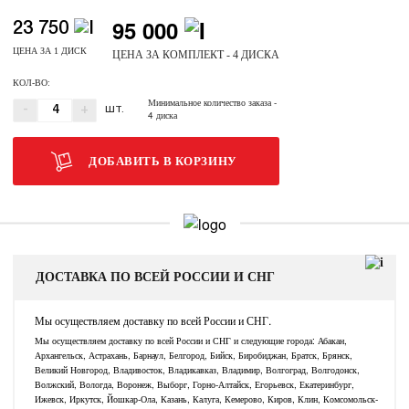
95 000
23 750
ЦЕНА ЗА 1 ДИСК
ЦЕНА ЗА КОМПЛЕКТ - 4 ДИСКА
КОЛ-ВО:
Минимальное количество заказа
-
-
+
ШТ.
4 диска
ДОБАВИТЬ В КОРЗИНУ
ДОСТАВКА ПО ВСЕЙ РОССИИ И СНГ
Мы осуществляем доставку по всей России и СНГ.
Мы осуществляем доставку по всей России и СНГ и следующие города: Абакан,
Архангельск, Астрахань, Барнаул, Белгород, Бийск, Биробиджан, Братск, Брянск,
Великий Новгород, Владивосток, Владикавказ, Владимир, Волгоград, Волгодонск,
Волжский, Вологда, Воронеж, Выборг, Горно-Алтайск, Егорьевск, Екатеринбург,
Ижевск, Иркутск, Йошкар-Ола, Казань, Калуга, Кемерово, Киров, Клин, Комсомольск-