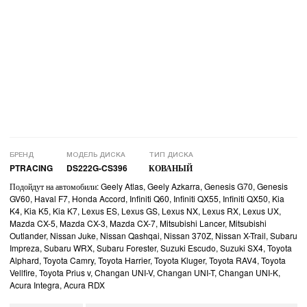
БРЕНД
МОДЕЛЬ ДИСКА
ТИП ДИСКА
PTRACING
DS222G-CS396
КОВАНЫЙ
Подойдут на автомобили: Geely Atlas, Geely Azkarra, Genesis G70, Genesis
GV60, Haval F7, Honda Accord, Infiniti Q60, Infiniti QX55, Infiniti QX50, Kia
K4, Kia K5, Kia K7, Lexus ES, Lexus GS, Lexus NX, Lexus RX, Lexus UX,
Mazda CX-5, Mazda CX-3, Mazda CX-7, Mitsubishi Lancer, Mitsubishi
Outlander, Nissan Juke, Nissan Qashqai, Nissan 370Z, Nissan X-Trail, Subaru
Impreza, Subaru WRX, Subaru Forester, Suzuki Escudo, Suzuki SX4, Toyota
Alphard, Toyota Camry, Toyota Harrier, Toyota Kluger, Toyota RAV4, Toyota
Vellfire, Toyota Prius v, Changan UNI-V, Changan UNI-T, Changan UNI-K,
Acura Integra, Acura RDX