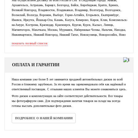
Архангельск, Астрахань, Барнаул, Белгород, Бийск, Биробиджан, Братск, Брянск,
Великий Новгород, Владивосток, Владикавказ, Владимир, Волгоград, Волгодонск,
Волжский, Вологда, Воронеж, Выборг, Горно-Алтайск, Егорьевск, Екатеринбург,
Ижевск, Иркутск, Йошкар-Ола, Казань, Калуга, Кемерово, Киров, Клин, Комсомольск-
на-Амуре, Кострома, Краснодар, Красноярск, Курган, Курск, Кызыл, Липецк,
Магнитогорск, Махачкала, Москва, Мурманск, Набережные Челны, Нальчик, Находка,
Нижневартовск, Нижний Новгород, Нижний Тагил, Новокузнецк, Новороссийск, Ново
показать полный список
ОПЛАТА И ГАРАНТИИ
Наша компания уже более 5 лет занимается продажей автомобильных дисков по всей
России и ближнему зарубежью. За это время мы зарекомендовали себя как надёжный и
ответственный поставщик. С отзывами наших клиентов Вы можете ознакомиться здесь.
Фото дисков и комплектующих на сайте соответствуют действительности. Все товары
мы фотографируем сами. Для подтверждения наличия товаров на складе мы всегда
готовы выслать дополнительные фото дисков.
ПОДРОБНЕЕ О НАШЕЙ КОМПАНИИ