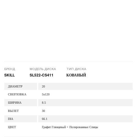
БРЕНД
МОДЕЛЬ ДИСКА
ТИП ДИСКА
SKILL
SL522-CS411
КОВАНЫЙ
ДИАМЕТР
20
СВЕРЛОВКА
5x120
ШИРИНА
8.5
ВЫЛЕТ
30
DIA
66.1
ЦВЕТ
Графит Глянцевый + Полированные Спицы