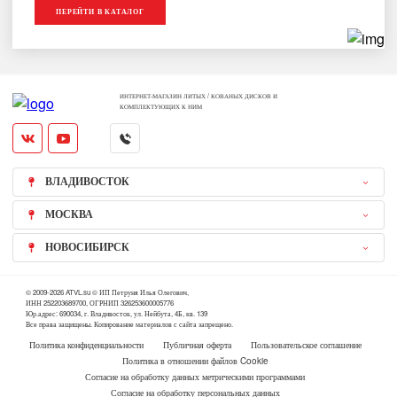
ПЕРЕЙТИ В КАТАЛОГ
ИНТЕРНЕТ-МАГАЗИН ЛИТЫХ / КОВАНЫХ ДИСКОВ И
КОМПЛЕКТУЮЩИХ К НИМ
ВЛАДИВОСТОК
МОСКВА
НОВОСИБИРСК
© 2009-2026 ATVL.su © ИП Петруня Илья Олегович,
ИНН 252203689700, ОГРНИП 326253600005776
Юр.адрес: 690034, г. Владивосток, ул. Нейбута, 4Б, кв. 139
Все права защищены. Копирование материалов с сайта запрещено.
Политика конфиденциальности
Публичная оферта
Пользовательское соглашение
Политика в отношении файлов Cookie
Согласие на обработку данных метрическими программами
Согласие на обработку персональных данных