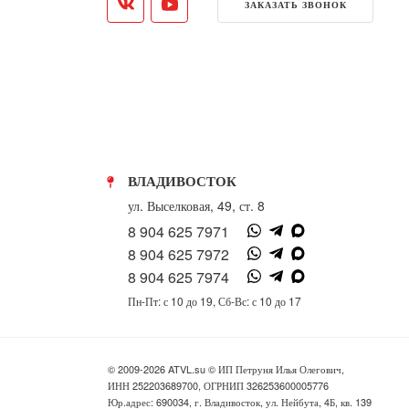
ЗАКАЗАТЬ ЗВОНОК
ВЛАДИВОСТОК
ул. Выселковая, 49, ст. 8
8 904 625 7971
8 904 625 7972
8 904 625 7974
Пн-Пт: с 10 до 19, Сб-Вс: с 10 до 17
© 2009-2026 ATVL.su © ИП Петруня Илья Олегович,
ИНН 252203689700, ОГРНИП 326253600005776
Юр.адрес: 690034, г. Владивосток, ул. Нейбута, 4Б, кв. 139