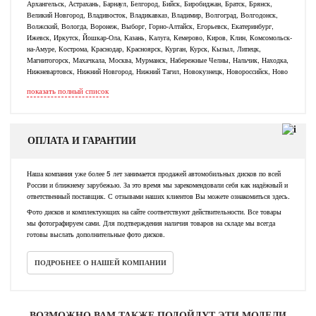
Архангельск, Астрахань, Барнаул, Белгород, Бийск, Биробиджан, Братск, Брянск,
Великий Новгород, Владивосток, Владикавказ, Владимир, Волгоград, Волгодонск,
Волжский, Вологда, Воронеж, Выборг, Горно-Алтайск, Егорьевск, Екатеринбург,
Ижевск, Иркутск, Йошкар-Ола, Казань, Калуга, Кемерово, Киров, Клин, Комсомольск-
на-Амуре, Кострома, Краснодар, Красноярск, Курган, Курск, Кызыл, Липецк,
Магнитогорск, Махачкала, Москва, Мурманск, Набережные Челны, Нальчик, Находка,
Нижневартовск, Нижний Новгород, Нижний Тагил, Новокузнецк, Новороссийск, Ново
показать полный список
ОПЛАТА И ГАРАНТИИ
Наша компания уже более 5 лет занимается продажей автомобильных дисков по всей
России и ближнему зарубежью. За это время мы зарекомендовали себя как надёжный и
ответственный поставщик. С отзывами наших клиентов Вы можете ознакомиться здесь.
Фото дисков и комплектующих на сайте соответствуют действительности. Все товары
мы фотографируем сами. Для подтверждения наличия товаров на складе мы всегда
готовы выслать дополнительные фото дисков.
ПОДРОБНЕЕ О НАШЕЙ КОМПАНИИ
ВОЗМОЖНО ВАМ ТАКЖЕ ПОДОЙДУТ ЭТИ МОДЕЛИ