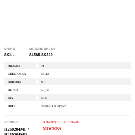
БРЕНД
МОДЕЛЬ ДИСКА
SKILL
SL585-SK349
ДИАМЕТР
21
СВЕРЛОВКА
5x112
ШИРИНА
9.5
ВЫЛЕТ
50, 30
DIA
66.6
ЦВЕТ
Чёрный Глянцевый
АРТИКУЛ
В НАЛИЧИИ НА СКЛАДЕ
МОСКВА
H260204MF /
H260204MR