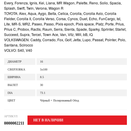
Every, Forenza, Ignis, Kei, Liana, MR Wagon, Palette, Reno, Solio, Spacia,
Splash, Swift, Twin, Verona, Wagon R
TOYOTA: Alex, Aqua, Aygo, Belta, Celica, Corolla, Corolla Axio, Corolla
Fielder, Corolla II, Corolla Verso, Corsa, Cynos, Duet, Echo, FunCargo, Ist,
Lite, MR-S, MR2, Paseo, Passo, Pixis epoch, Pixis space, Platz, Porte, Prius,
Prius C, Probox, Ractis, Raum, Serra, Sienta, Spade, Sparky, Sprinter, Starlet,
Succeed, Supra, Tercel, Town Ace, Van, Vitz, Will, bB, iQ
VOLKSWAGEN: Caddy, Corrado, Fox, Golf, Jetta, Lupo, Passat, Pointer, Polo,
Santana, Scirocco
VOLVO: S40, V40
ДИАМЕТР
16
СВЕРЛОВКА
5x100
ШИРИНА
8.5
ВЫЛЕТ
30
DIA
73.1
ЦВЕТ
Чёрный + Полированный Обод
АРТИКУЛ
НЕТ В НАЛИЧИИ
0000002211