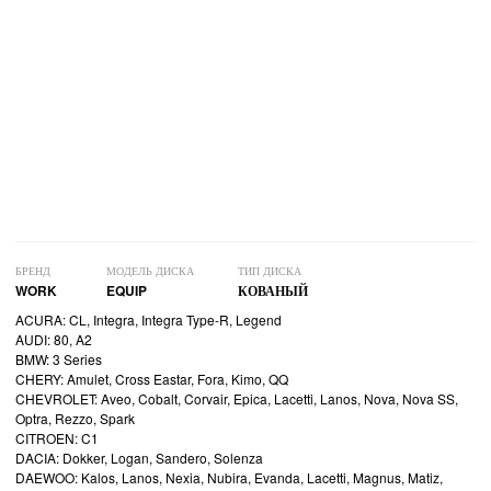
БРЕНД
МОДЕЛЬ ДИСКА
ТИП ДИСКА
WORK
EQUIP
КОВАНЫЙ
ACURA: CL, Integra, Integra Type-R, Legend
AUDI: 80, A2
BMW: 3 Series
CHERY: Amulet, Cross Eastar, Fora, Kimo, QQ
CHEVROLET: Aveo, Cobalt, Corvair, Epica, Lacetti, Lanos, Nova, Nova SS,
Optra, Rezzo, Spark
CITROEN: C1
DACIA: Dokker, Logan, Sandero, Solenza
DAEWOO: Kalos, Lanos, Nexia, Nubira, Evanda, Lacetti, Magnus, Matiz,