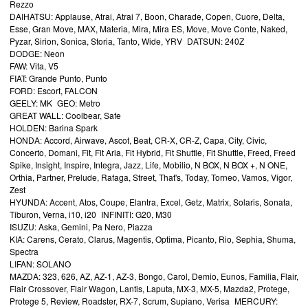
Rezzo
DAIHATSU: Applause, Atrai, Atrai 7, Boon, Charade, Copen, Cuore, Delta,
Esse, Gran Move, MAX, Materia, Mira, Mira ES, Move, Move Conte, Naked,
Pyzar, Sirion, Sonica, Storia, Tanto, Wide, YRV DATSUN: 240Z
DODGE: Neon
FAW: Vita, V5
FIAT: Grande Punto, Punto
FORD: Escort, FALCON
GEELY: MK GEO: Metro
GREAT WALL: Coolbear, Safe
HOLDEN: Barina Spark
HONDA: Accord, Airwave, Ascot, Beat, CR-X, CR-Z, Capa, City, Civic,
Concerto, Domani, Fit, Fit Aria, Fit Hybrid, Fit Shuttle, Fit Shuttle, Freed, Freed
Spike, Insight, Inspire, Integra, Jazz, Life, Mobilio, N BOX, N BOX +, N ONE,
Orthia, Partner, Prelude, Rafaga, Street, That's, Today, Torneo, Vamos, Vigor,
Zest
HYUNDA: Accent, Atos, Coupe, Elantra, Excel, Getz, Matrix, Solaris, Sonata,
Tiburon, Verna, i10, i20 INFINITI: G20, M30
ISUZU: Aska, Gemini, Pa Nero, Piazza
KIA: Carens, Cerato, Clarus, Magentis, Optima, Picanto, Rio, Sephia, Shuma,
Spectra
LIFAN: SOLANO
MAZDA: 323, 626, AZ, AZ-1, AZ-3, Bongo, Carol, Demio, Eunos, Familia, Flair,
Flair Crossover, Flair Wagon, Lantis, Laputa, MX-3, MX-5, Mazda2, Protege,
Protege 5, Review, Roadster, RX-7, Scrum, Supiano, Verisa MERCURY: