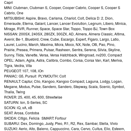
Capri
MINI: Clubman, Clubman S, Cooper, Cooper Cabrio, Cooper S, Cooper S
Cabrio, One
MITSUBISHI: Aspire, Bravo, Carisma, Chariot, Colt, Delica D: 2, Dion,
Emeraude, Eterna, Galant, Lancer, Lancer Evolution, Legnum, Libero, Minica,
Mirage, RVR, Runner, Space, Space Star, Toppo, Toppo BJ, Town Box
NISSAN: 200SX, 240SX, 280ZX, 300ZX, AD, Almera, Almera Classic, Altima,
Avenir, Be-1, Bluebird, Crew, Cube, Escargo, Expert, Figaro, Largo, Latio,
Laurel, Lucino, March, Maxima, Micra, Moco, NX, Note, Otti, Pao, Pino,
Prairie, Presea, Primera, Pulsar, Rasheen, Sentra, Serena, Silvia, Skyline,
Sunny, Tiida, Vanette, Versa, Versa Hatchback, Wingroad, nv200, Compact
OPEL: Adam, Agila, Astra, Calibra, Combo, Corsa, Corsa Van, Karl, Meriva,
Tigra, Vectra, Vita
PEUGEOT: 107, 108, iOn
PANIAC: G5, Pursuit PLYMOUTH: Colt
RENAULT: Captur, Clio, Kangoo, Kangoo Compact, Laguna, Lodgy, Logan,
Megane, Modus, Pulse, Sandero, Sandero, Stepway, Scala, Scenic, Symbol,
Thalia, Twing
ROVER: 25, 400, 45, 600, Streetwise
SATURN: Ion, S-Series, SC
SCION: iQ, xA, xB
SEAT: Arosa, Cordoba
SKODA: Citigo, Felicia SMART: Forfour
SUBARU: Dex, Domingo, Justy, Pleo, R1, R2, Rex, Sambar, Stella, Vivio
SUZUKI: Aerio, Alto, Baleno, Cappuccino, Cara, Cervo, Cultus, Elio, Esteem,