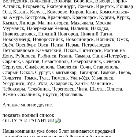
Волгодонск, Волжский, Вологда, Воронеж, Выборг, Горно-
Алтайск, Егорьевск, Екатеринбург, Ижевск, Иркутск, Йошкар-
Ола, Казань, Калуга, Кемерово, Киров, Клин, Комсомольск-
на-Амуре, Кострома, Краснодар, Красноярск, Курган, Курск,
Кызыл, Липецк, Магнитогорск, Махачкала, Москва,
Мурманск, Набережные Челны, Нальчик, Находка,
Нижневартовск, Нижний Новгород, Нижний Тагил,
Новокузнецк, Новороссийск, Новосибирск, Ногинск, Омск,
Орёл, Оренбург, Орск, Пенза, Пермь, Петрозаводск,
Петропавловск-Камчатский, Псков, Пятигорск, Ростов-на-
Дону, Рубцовск, Рыбинск, Рязань, Самара, Санкт-Петербург,
Саранск, Саратов, Севастополь, Северодвинск, Северск,
Серпухов, Симферополь, Смоленск, Сочи, Ставрополь,
Старый Оскол, Сургут, Сыктывкар, Таганрог, Тамбов, Тверь,
Тольятти, Томск, Тула, Тюмень, Улан-Удэ, Ульяновск,
Уссурийск, Уфа, Ухта, Хабаровск, Ханты-Мансийск,
Чебоксары, Челябинск, Череповец, Чита, Шахты, Элиста,
Южно-Сахалинск, Якутск, Ярославль.
А также многие другие.
показать полный список
ОПЛАТА И ГАРАНТИИ
Наша компания уже более 5 лет занимается продажей
автомобильных дисков по всей России и ближнему