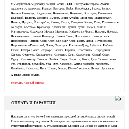
Мы осуществляем доставку по всей России и СНГ и следующие города: Абакан,
Архангельск, Астрахань, Барнаул, Белгород, Бийск, Биробиджан, Братск, Брянск,
Великий Новгород, Владивосток, Владикавказ, Владимир, Волгоград, Волгодонск,
Волжский, Вологда, Воронеж, Выборг, Горно-Алтайск, Егорьевск, Екатеринбург,
Ижевск, Иркутск, Йошкар-Ола, Казань, Калуга, Кемерово, Киров, Клин, Комсомольск-
на-Амуре, Кострома, Краснодар, Красноярск, Курган, Курск, Кызыл, Липецк,
Магнитогорск, Махачкала, Москва, Мурманск, Набережные Челны, Нальчик, Находка,
Нижневартовск, Нижний Новгород, Нижний Тагил, Новокузнецк, Новороссийск,
Новосибирск, Ногинск, Омск, Орёл, Оренбург, Орск, Пенза, Пермь, Петрозаводск,
Петропавловск-Камчатский, Псков, Пятигорск, Ростов-на-Дону, Рубцовск, Рыбинск,
Рязань, Самара, Санкт-Петербург, Саранск, Саратов, Севастополь, Северодвинск,
Северск, Серпухов, Симферополь, Смоленск, Сочи, Ставрополь, Старый Оскол,
Сургут, Сыктывкар, Таганрог, Тамбов, Тверь, Тольятти, Томск, Тула, Тюмень, Улан-
Удэ, Ульяновск, Уссурийск, Уфа, Ухта, Хабаровск, Ханты-Мансийск, Чебоксары,
Челябинск, Череповец, Чита, Шахты, Элиста, Южно-Сахалинск, Якутск, Ярославль.
А также многие другие.
показать полный список
ОПЛАТА И ГАРАНТИИ
Наша компания уже более 5 лет занимается продажей автомобильных дисков по всей
России и ближнему зарубежью. За это время мы зарекомендовали себя как надёжный и
ответственный поставщик. С отзывами наших клиентов Вы можете ознакомиться здесь.