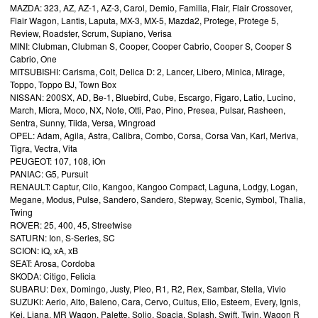
MAZDA: 323, AZ, AZ-1, AZ-3, Carol, Demio, Familia, Flair, Flair Crossover,
Flair Wagon, Lantis, Laputa, MX-3, MX-5, Mazda2, Protege, Protege 5,
Review, Roadster, Scrum, Supiano, Verisa
MINI: Clubman, Clubman S, Cooper, Cooper Cabrio, Cooper S, Cooper S
Cabrio, One
MITSUBISHI: Carisma, Colt, Delica D: 2, Lancer, Libero, Minica, Mirage,
Toppo, Toppo BJ, Town Box
NISSAN: 200SX, AD, Be-1, Bluebird, Cube, Escargo, Figaro, Latio, Lucino,
March, Micra, Moco, NX, Note, Otti, Pao, Pino, Presea, Pulsar, Rasheen,
Sentra, Sunny, Tiida, Versa, Wingroad
OPEL: Adam, Agila, Astra, Calibra, Combo, Corsa, Corsa Van, Karl, Meriva,
Tigra, Vectra, Vita
PEUGEOT: 107, 108, iOn
PANIAC: G5, Pursuit
RENAULT: Captur, Clio, Kangoo, Kangoo Compact, Laguna, Lodgy, Logan,
Megane, Modus, Pulse, Sandero, Sandero, Stepway, Scenic, Symbol, Thalia,
Twing
ROVER: 25, 400, 45, Streetwise
SATURN: Ion, S-Series, SC
SCION: iQ, xA, xB
SEAT: Arosa, Cordoba
SKODA: Citigo, Felicia
SUBARU: Dex, Domingo, Justy, Pleo, R1, R2, Rex, Sambar, Stella, Vivio
SUZUKI: Aerio, Alto, Baleno, Cara, Cervo, Cultus, Elio, Esteem, Every, Ignis,
Kei, Liana, MR Wagon, Palette, Solio, Spacia, Splash, Swift, Twin, Wagon R