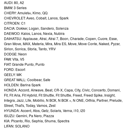
AUDI: 80, A2
BMW: 3 Series
CHERY: Amuletю, Kimo, QQ
CHEVROLET: Aveo, Cobalt, Lanos, Spark
CITROEN: C1
DACIA: Dokker, Logan, Sandero, Solenza
DAEWOO: Kalos, Lanos, Nexia, Nubira
DAIHATSU: Applause, Atrai, Atrai 7, Boon, Charade, Copen, Cuore, Esse,
Gran Move, MAX, Materia, Mira, Mira ES, Move, Move Conte, Naked, Pyzar,
Sirion, Sonica, Storia, Tanto, YRV
DODGE: Neon
FAW: Vita, V5
FIAT: Grande Punto, Punto
FORD: Escort
GEELY: MK
GREAT WALL: Coolbear, Safe
HOLDEN: Barina Spark
HONDA: Accord, Airwave, Beat, CR-X, Capa, City, Civic, Concerto, Domani,
Fit, Fit Aria, Fit Hybrid, Fit Shuttle, Fit Shuttle, Freed, Freed Spike, Insight,
Integra, Jazz, Life, Mobilio, N BOX, N BOX +, N ONE, Orthia, Partner, Prelude,
Street, That's, Today, Vamos, Zest
HYUNDA: Accent, Atos, Getz, Solaris, Verna, i10, i20
ISUZU: Gemini, Pa Nero, Piazza
KIA: Picanto, Rio, Sephia, Shuma, Spectra
LIFAN: SOLANO