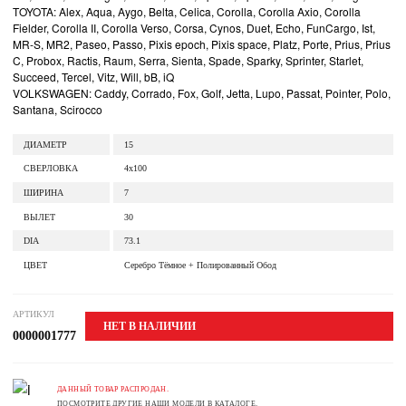
TOYOTA: Alex, Aqua, Aygo, Belta, Celica, Corolla, Corolla Axio, Corolla
Fielder, Corolla II, Corolla Verso, Corsa, Cynos, Duet, Echo, FunCargo, Ist,
MR-S, MR2, Paseo, Passo, Pixis epoch, Pixis space, Platz, Porte, Prius, Prius
C, Probox, Ractis, Raum, Serra, Sienta, Spade, Sparky, Sprinter, Starlet,
Succeed, Tercel, Vitz, Will, bB, iQ
VOLKSWAGEN: Caddy, Corrado, Fox, Golf, Jetta, Lupo, Passat, Pointer, Polo,
Santana, Scirocco
ДИАМЕТР
15
СВЕРЛОВКА
4x100
ШИРИНА
7
ВЫЛЕТ
30
DIA
73.1
ЦВЕТ
Серебро Тёмное + Полированный Обод
АРТИКУЛ
НЕТ В НАЛИЧИИ
0000001777
ДАННЫЙ ТОВАР РАСПРОДАН.
ПОСМОТРИТЕ ДРУГИЕ НАШИ МОДЕЛИ В КАТАЛОГЕ.