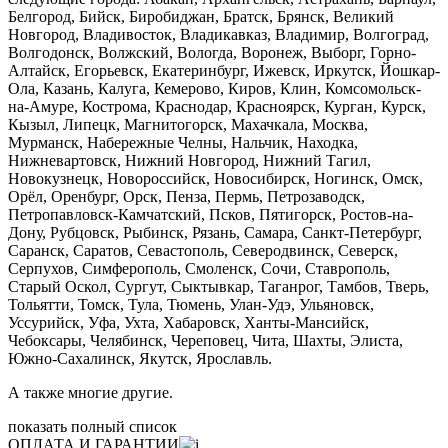
Белгород, Бийск, Биробиджан, Братск, Брянск, Великий
Новгород, Владивосток, Владикавказ, Владимир, Волгоград,
Волгодонск, Волжский, Вологда, Воронеж, Выборг, Горно-
Алтайск, Егорьевск, Екатеринбург, Ижевск, Иркутск, Йошкар-
Ола, Казань, Калуга, Кемерово, Киров, Клин, Комсомольск-
на-Амуре, Кострома, Краснодар, Красноярск, Курган, Курск,
Кызыл, Липецк, Магнитогорск, Махачкала, Москва,
Мурманск, Набережные Челны, Нальчик, Находка,
Нижневартовск, Нижний Новгород, Нижний Тагил,
Новокузнецк, Новороссийск, Новосибирск, Ногинск, Омск,
Орёл, Оренбург, Орск, Пенза, Пермь, Петрозаводск,
Петропавловск-Камчатский, Псков, Пятигорск, Ростов-на-
Дону, Рубцовск, Рыбинск, Рязань, Самара, Санкт-Петербург,
Саранск, Саратов, Севастополь, Северодвинск, Северск,
Серпухов, Симферополь, Смоленск, Сочи, Ставрополь,
Старый Оскол, Сургут, Сыктывкар, Таганрог, Тамбов, Тверь,
Тольятти, Томск, Тула, Тюмень, Улан-Удэ, Ульяновск,
Уссурийск, Уфа, Ухта, Хабаровск, Ханты-Мансийск,
Чебоксары, Челябинск, Череповец, Чита, Шахты, Элиста,
Южно-Сахалинск, Якутск, Ярославль.
А также многие другие.
показать полный список
ОПЛАТА И ГАРАНТИИ