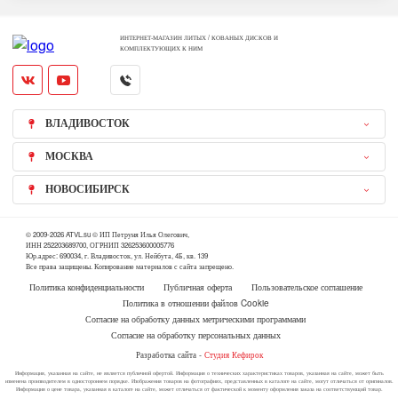
ИНТЕРНЕТ-МАГАЗИН ЛИТЫХ / КОВАНЫХ ДИСКОВ И
КОМПЛЕКТУЮЩИХ К НИМ
ВЛАДИВОСТОК
МОСКВА
НОВОСИБИРСК
© 2009-2026 ATVL.su © ИП Петруня Илья Олегович,
ИНН 252203689700, ОГРНИП 326253600005776
Юр.адрес: 690034, г. Владивосток, ул. Нейбута, 4Б, кв. 139
Все права защищены. Копирование материалов с сайта запрещено.
Политика конфиденциальности
Публичная оферта
Пользовательское соглашение
Политика в отношении файлов Cookie
Согласие на обработку данных метрическими программами
Согласие на обработку персональных данных
Разработка сайта -
Студия Кефирок
Информация, указанная на сайте, не является публичной офертой. Информация о технических характеристиках товаров, указанная на сайте, может быть
изменена производителем в одностороннем порядке. Изображения товаров на фотографиях, представленных в каталоге на сайте, могут отличаться от оригиналов.
Информация о цене товара, указанная в каталоге на сайте, может отличаться от фактической к моменту оформления заказа на соответствующий товар.