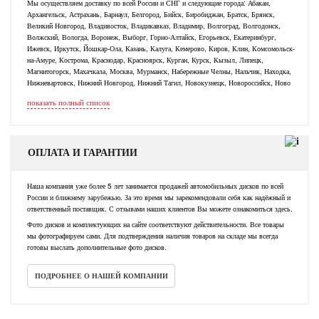
Мы осуществляем доставку по всей России и СНГ и следующие города: Абакан,
Архангельск, Астрахань, Барнаул, Белгород, Бийск, Биробиджан, Братск, Брянск,
Великий Новгород, Владивосток, Владикавказ, Владимир, Волгоград, Волгодонск,
Волжский, Вологда, Воронеж, Выборг, Горно-Алтайск, Егорьевск, Екатеринбург,
Ижевск, Иркутск, Йошкар-Ола, Казань, Калуга, Кемерово, Киров, Клин, Комсомольск-
на-Амуре, Кострома, Краснодар, Красноярск, Курган, Курск, Кызыл, Липецк,
Магнитогорск, Махачкала, Москва, Мурманск, Набережные Челны, Нальчик, Находка,
Нижневартовск, Нижний Новгород, Нижний Тагил, Новокузнецк, Новороссийск, Ново
показать полный список
ОПЛАТА И ГАРАНТИИ
Наша компания уже более 5 лет занимается продажей автомобильных дисков по всей
России и ближнему зарубежью. За это время мы зарекомендовали себя как надёжный и
ответственный поставщик. С отзывами наших клиентов Вы можете ознакомиться здесь.
Фото дисков и комплектующих на сайте соответствуют действительности. Все товары
мы фотографируем сами. Для подтверждения наличия товаров на складе мы всегда
готовы выслать дополнительные фото дисков.
ПОДРОБНЕЕ О НАШЕЙ КОМПАНИИ