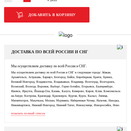
ДОБАВИТЬ В КОРЗИНУ
ДОСТАВКА ПО ВСЕЙ РОССИИ И СНГ
Мы осуществляем доставку по всей России и СНГ.
Мы осуществляем доставку по всей России и СНГ и следующие города: Абакан,
Архангельск, Астрахань, Барнаул, Белгород, Бийск, Биробиджан, Братск, Брянск,
Великий Новгород, Владивосток, Владикавказ, Владимир, Волгоград, Волгодонск,
Волжский, Вологда, Воронеж, Выборг, Горно-Алтайск, Егорьевск, Екатеринбург,
Ижевск, Иркутск, Йошкар-Ола, Казань, Калуга, Кемерово, Киров, Клин, Комсомольск-
на-Амуре, Кострома, Краснодар, Красноярск, Курган, Курск, Кызыл, Липецк,
Магнитогорск, Махачкала, Москва, Мурманск, Набережные Челны, Нальчик, Находка,
Нижневартовск, Нижний Новгород, Нижний Тагил, Новокузнецк, Новороссийск, Ново
показать полный список