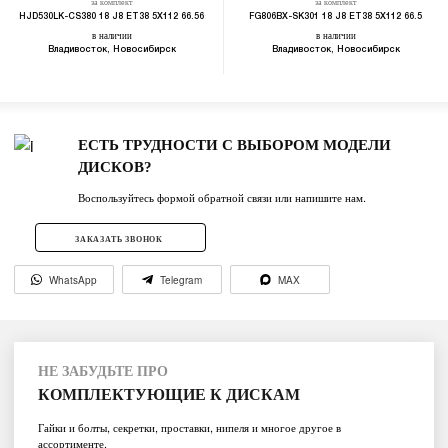
за комплект
за комплект
HJD530LK-CS380 18 J8 ET38 5X112 66.56
FG806BX-SK301 18 J8 ET38 5X112 66.5
в наличии
в наличии
Владивосток, Новосибирск
Владивосток, Новосибирск
ЕСТЬ ТРУДНОСТИ С ВЫБОРОМ МОДЕЛИ
ДИСКОВ?
Воспользуйтесь формой обратной связи или напишите нам.
ЗАКАЗАТЬ ЗВОНОК
WhatsApp
Telegram
MAX
НЕ ЗАБУДЬТЕ ПРО
КОМПЛЕКТУЮЩИЕ К ДИСКАМ
Гайки и болты, секретки, проставки, нипеля и многое другое в
ассортименте.