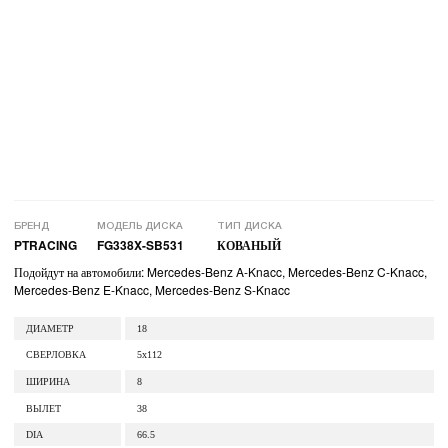
БРЕНД
МОДЕЛЬ ДИСКА
ТИП ДИСКА
PTRACING
FG338X-SB531
КОВАНЫЙ
Подойдут на автомобили: Mercedes-Benz A-Knacc, Mercedes-Benz C-Knacc,
Mercedes-Benz E-Knacc, Mercedes-Benz S-Knacc
ДИАМЕТР
18
СВЕРЛОВКА
5x112
ШИРИНА
8
ВЫЛЕТ
38
DIA
66.5