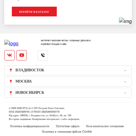
ПЕРЕЙТИ В КАТАЛОГ
ИНТЕРНЕТ-МАГАЗИН ЛИТЫХ / КОВАНЫХ ДИСКОВ И
КОМПЛЕКТУЮЩИХ К НИМ
ВЛАДИВОСТОК
МОСКВА
НОВОСИБИРСК
© 2009-2026 ATVL.su © ИП Петруня Илья Олегович,
ИНН 252203689700, ОГРНИП 326253600005776
Юр.адрес: 690034, г. Владивосток, ул. Нейбута, 4Б, кв. 139
Все права защищены. Копирование материалов с сайта запрещено.
Политика конфиденциальности
Публичная оферта
Пользовательское соглашение
Политика в отношении файлов Cookie