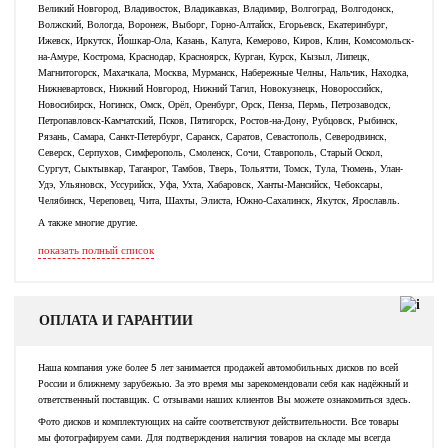
Великий Новгород, Владивосток, Владикавказ, Владимир, Волгоград, Волгодонск,
Волжский, Вологда, Воронеж, Выборг, Горно-Алтайск, Егорьевск, Екатеринбург,
Ижевск, Иркутск, Йошкар-Ола, Казань, Калуга, Кемерово, Киров, Клин, Комсомольск-
на-Амуре, Кострома, Краснодар, Красноярск, Курган, Курск, Кызыл, Липецк,
Магнитогорск, Махачкала, Москва, Мурманск, Набережные Челны, Нальчик, Находка,
Нижневартовск, Нижний Новгород, Нижний Тагил, Новокузнецк, Новороссийск,
Новосибирск, Ногинск, Омск, Орёл, Оренбург, Орск, Пенза, Пермь, Петрозаводск,
Петропавловск-Камчатский, Псков, Пятигорск, Ростов-на-Дону, Рубцовск, Рыбинск,
Рязань, Самара, Санкт-Петербург, Саранск, Саратов, Севастополь, Северодвинск,
Северск, Серпухов, Симферополь, Смоленск, Сочи, Ставрополь, Старый Оскол,
Сургут, Сыктывкар, Таганрог, Тамбов, Тверь, Тольятти, Томск, Тула, Тюмень, Улан-
Удэ, Ульяновск, Уссурийск, Уфа, Ухта, Хабаровск, Ханты-Мансийск, Чебоксары,
Челябинск, Череповец, Чита, Шахты, Элиста, Южно-Сахалинск, Якутск, Ярославль.
А также многие другие.
показать полный список
ОПЛАТА И ГАРАНТИИ
Наша компания уже более 5 лет занимается продажей автомобильных дисков по всей
России и ближнему зарубежью. За это время мы зарекомендовали себя как надёжный и
ответственный поставщик. С отзывами наших клиентов Вы можете ознакомиться здесь.
Фото дисков и комплектующих на сайте соответствуют действительности. Все товары
мы фотографируем сами. Для подтверждения наличия товаров на складе мы всегда