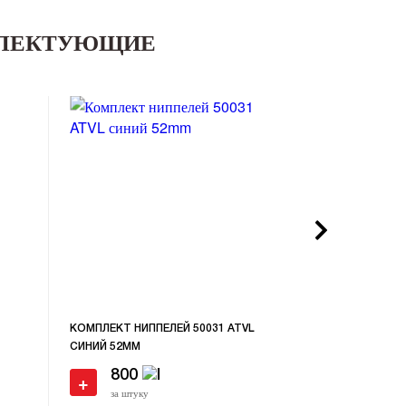
ПЛЕКТУЮЩИЕ
КОМПЛЕКТ НИППЕЛЕЙ 50031 ATVL
НИППЕЛЬ 5003
СИНИЙ 52MM
800
50
+
+
за штуку
за штуку