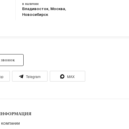
в наличии
в наличии
Владивосток, Москва,
Владивосток,
Новосибирск
Новосибирск
 ЗВОНОК
pp
Telegram
MAX
ИНФОРМАЦИЯ
 КОМПАНИИ