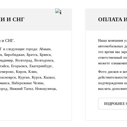
И И СНГ
ОПЛАТА 
и и СНГ.
Наша компания уж
автомобильных д
Г и следующие города: Абакан,
это время мы зар
ск, Биробиджан, Братск, Брянск,
ответственный п
ладимир, Волгоград, Волгодонск,
можете ознакомит
айск, Егорьевск, Екатеринбург,
Кемерово, Киров, Клин,
Фото дисков и к
асноярск, Курган, Курск, Кызыл,
действительности
рманск, Набережные Челны,
подтверждения на
ород, Нижний Тагил, Новокузнецк,
выслать дополнит
ПОДРОБНЕЕ