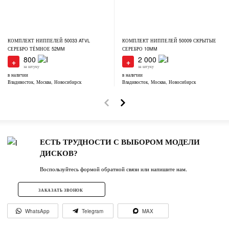
КОМПЛЕКТ НИППЕЛЕЙ 50033 ATVL
КОМПЛЕКТ НИППЕЛЕЙ 50009 СКРЫТЫЕ
СЕРЕБРО ТЁМНОЕ 52MM
СЕРЕБРО 10MM
800
2 000
+
+
за штуку
за штуку
в наличии
в наличии
Владивосток, Москва, Новосибирск
Владивосток, Москва, Новосибирск
ЕСТЬ ТРУДНОСТИ С ВЫБОРОМ МОДЕЛИ
ДИСКОВ?
Воспользуйтесь формой обратной связи или напишите нам.
ЗАКАЗАТЬ ЗВОНОК
WhatsApp
Telegram
MAX