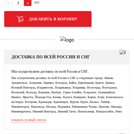
-
+
ШТ.
ДОБАВИТЬ В КОРЗИНУ
ДОСТАВКА ПО ВСЕЙ РОССИИ И СНГ
Мы осуществляем доставку по всей России и СНГ.
Мы осуществляем доставку по всей России и СНГ и следующие города: Абакан,
Архангельск, Астрахань, Барнаул, Белгород, Бийск, Биробиджан, Братск, Брянск,
Великий Новгород, Владивосток, Владикавказ, Владимир, Волгоград, Волгодонск,
Волжский, Вологда, Воронеж, Выборг, Горно-Алтайск, Егорьевск, Екатеринбург,
Ижевск, Иркутск, Йошкар-Ола, Казань, Калуга, Кемерово, Киров, Клин, Комсомольск-
на-Амуре, Кострома, Краснодар, Красноярск, Курган, Курск, Кызыл, Липецк,
Магнитогорск, Махачкала, Москва, Мурманск, Набережные Челны, Нальчик, Находка,
Нижневартовск, Нижний Новгород, Нижний Тагил, Новокузнецк, Новороссийск, Ново
показать полный список