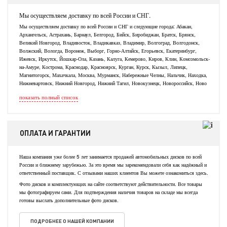
Мы осуществляем доставку по всей России и СНГ.
Мы осуществляем доставку по всей России и СНГ и следующие города: Абакан,
Архангельск, Астрахань, Барнаул, Белгород, Бийск, Биробиджан, Братск, Брянск,
Великий Новгород, Владивосток, Владикавказ, Владимир, Волгоград, Волгодонск,
Волжский, Вологда, Воронеж, Выборг, Горно-Алтайск, Егорьевск, Екатеринбург,
Ижевск, Иркутск, Йошкар-Ола, Казань, Калуга, Кемерово, Киров, Клин, Комсомольск-
на-Амуре, Кострома, Краснодар, Красноярск, Курган, Курск, Кызыл, Липецк,
Магнитогорск, Махачкала, Москва, Мурманск, Набережные Челны, Нальчик, Находка,
Нижневартовск, Нижний Новгород, Нижний Тагил, Новокузнецк, Новороссийск, Ново
показать полный список
ОПЛАТА И ГАРАНТИИ
Наша компания уже более 5 лет занимается продажей автомобильных дисков по всей
России и ближнему зарубежью. За это время мы зарекомендовали себя как надёжный и
ответственный поставщик. С отзывами наших клиентов Вы можете ознакомиться здесь.
Фото дисков и комплектующих на сайте соответствуют действительности. Все товары
мы фотографируем сами. Для подтверждения наличия товаров на складе мы всегда
готовы выслать дополнительные фото дисков.
ПОДРОБНЕЕ О НАШЕЙ КОМПАНИИ