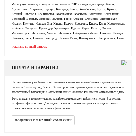
Мы осуществляем доставку по всей России и СНГ и следующие города: Абакан,
Архангельск, Астрахань, Барнаул, Белгород, Бийск, Биробиджан, Братск, Брянск,
Великий Новгород, Владивосток, Владикавказ, Владимир, Волгоград, Волгодонск,
Волжский, Вологда, Воронеж, Выборг, Горно-Алтайск, Егорьевск, Екатеринбург,
Ижевск, Иркутск, Йошкар-Ола, Казань, Калуга, Кемерово, Киров, Клин, Комсомольск-
на-Амуре, Кострома, Краснодар, Красноярск, Курган, Курск, Кызыл, Липецк,
Магнитогорск, Махачкала, Москва, Мурманск, Набережные Челны, Нальчик, Находка,
Нижневартовск, Нижний Новгород, Нижний Тагил, Новокузнецк, Новороссийск, Ново
показать полный список
ОПЛАТА И ГАРАНТИИ
Наша компания уже более 5 лет занимается продажей автомобильных дисков по всей
России и ближнему зарубежью. За это время мы зарекомендовали себя как надёжный и
ответственный поставщик. С отзывами наших клиентов Вы можете ознакомиться здесь.
Фото дисков и комплектующих на сайте соответствуют действительности. Все товары
мы фотографируем сами. Для подтверждения наличия товаров на складе мы всегда
готовы выслать дополнительные фото дисков.
ПОДРОБНЕЕ О НАШЕЙ КОМПАНИИ