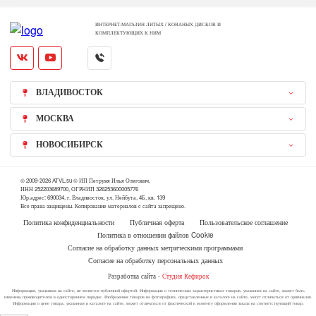
ИНТЕРНЕТ-МАГАЗИН ЛИТЫХ / КОВАНЫХ ДИСКОВ И
КОМПЛЕКТУЮЩИХ К НИМ
ВЛАДИВОСТОК
МОСКВА
НОВОСИБИРСК
© 2009-2026 ATVL.su © ИП Петруня Илья Олегович,
ИНН 252203689700, ОГРНИП 326253600005776
Юр.адрес: 690034, г. Владивосток, ул. Нейбута, 4Б, кв. 139
Все права защищены. Копирование материалов с сайта запрещено.
Политика конфиденциальности
Публичная оферта
Пользовательское соглашение
Политика в отношении файлов Cookie
Согласие на обработку данных метрическими программами
Согласие на обработку персональных данных
Разработка сайта -
Студия Кефирок
Информация, указанная на сайте, не является публичной офертой. Информация о технических характеристиках товаров, указанная на сайте, может быть
изменена производителем в одностороннем порядке. Изображения товаров на фотографиях, представленных в каталоге на сайте, могут отличаться от оригиналов.
Информация о цене товара, указанная в каталоге на сайте, может отличаться от фактической к моменту оформления заказа на соответствующий товар.