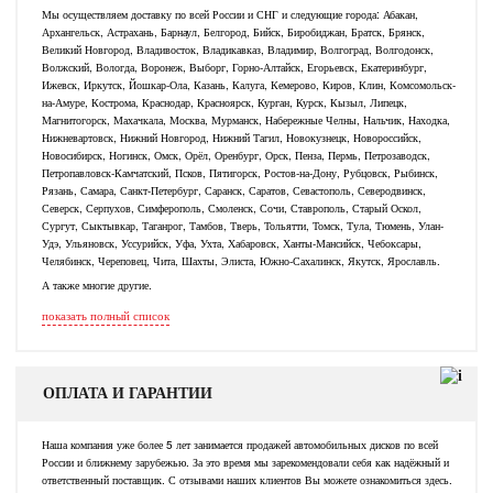
Мы осуществляем доставку по всей России и СНГ и следующие города: Абакан,
Архангельск, Астрахань, Барнаул, Белгород, Бийск, Биробиджан, Братск, Брянск,
Великий Новгород, Владивосток, Владикавказ, Владимир, Волгоград, Волгодонск,
Волжский, Вологда, Воронеж, Выборг, Горно-Алтайск, Егорьевск, Екатеринбург,
Ижевск, Иркутск, Йошкар-Ола, Казань, Калуга, Кемерово, Киров, Клин, Комсомольск-
на-Амуре, Кострома, Краснодар, Красноярск, Курган, Курск, Кызыл, Липецк,
Магнитогорск, Махачкала, Москва, Мурманск, Набережные Челны, Нальчик, Находка,
Нижневартовск, Нижний Новгород, Нижний Тагил, Новокузнецк, Новороссийск,
Новосибирск, Ногинск, Омск, Орёл, Оренбург, Орск, Пенза, Пермь, Петрозаводск,
Петропавловск-Камчатский, Псков, Пятигорск, Ростов-на-Дону, Рубцовск, Рыбинск,
Рязань, Самара, Санкт-Петербург, Саранск, Саратов, Севастополь, Северодвинск,
Северск, Серпухов, Симферополь, Смоленск, Сочи, Ставрополь, Старый Оскол,
Сургут, Сыктывкар, Таганрог, Тамбов, Тверь, Тольятти, Томск, Тула, Тюмень, Улан-
Удэ, Ульяновск, Уссурийск, Уфа, Ухта, Хабаровск, Ханты-Мансийск, Чебоксары,
Челябинск, Череповец, Чита, Шахты, Элиста, Южно-Сахалинск, Якутск, Ярославль.
А также многие другие.
показать полный список
ОПЛАТА И ГАРАНТИИ
Наша компания уже более 5 лет занимается продажей автомобильных дисков по всей
России и ближнему зарубежью. За это время мы зарекомендовали себя как надёжный и
ответственный поставщик. С отзывами наших клиентов Вы можете ознакомиться здесь.