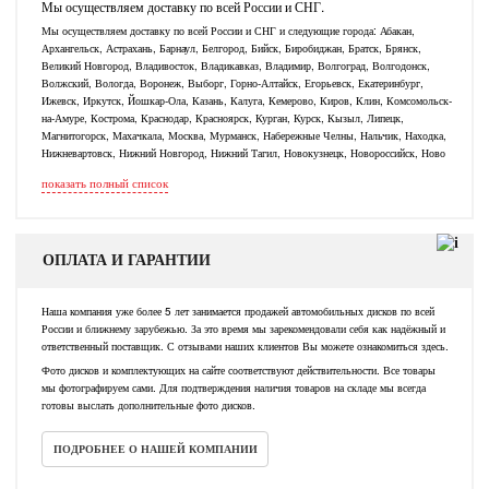
Мы осуществляем доставку по всей России и СНГ.
Мы осуществляем доставку по всей России и СНГ и следующие города: Абакан,
Архангельск, Астрахань, Барнаул, Белгород, Бийск, Биробиджан, Братск, Брянск,
Великий Новгород, Владивосток, Владикавказ, Владимир, Волгоград, Волгодонск,
Волжский, Вологда, Воронеж, Выборг, Горно-Алтайск, Егорьевск, Екатеринбург,
Ижевск, Иркутск, Йошкар-Ола, Казань, Калуга, Кемерово, Киров, Клин, Комсомольск-
на-Амуре, Кострома, Краснодар, Красноярск, Курган, Курск, Кызыл, Липецк,
Магнитогорск, Махачкала, Москва, Мурманск, Набережные Челны, Нальчик, Находка,
Нижневартовск, Нижний Новгород, Нижний Тагил, Новокузнецк, Новороссийск, Ново
показать полный список
ОПЛАТА И ГАРАНТИИ
Наша компания уже более 5 лет занимается продажей автомобильных дисков по всей
России и ближнему зарубежью. За это время мы зарекомендовали себя как надёжный и
ответственный поставщик. С отзывами наших клиентов Вы можете ознакомиться здесь.
Фото дисков и комплектующих на сайте соответствуют действительности. Все товары
мы фотографируем сами. Для подтверждения наличия товаров на складе мы всегда
готовы выслать дополнительные фото дисков.
ПОДРОБНЕЕ О НАШЕЙ КОМПАНИИ