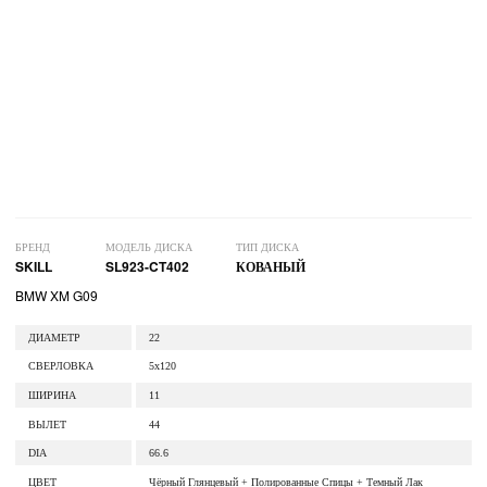
БРЕНД
МОДЕЛЬ ДИСКА
ТИП ДИСКА
SKILL
SL923-CT402
КОВАНЫЙ
BMW XM G09
ДИАМЕТР
22
СВЕРЛОВКА
5x120
ШИРИНА
11
ВЫЛЕТ
44
DIA
66.6
ЦВЕТ
Чёрный Глянцевый + Полированные Спицы + Темный Лак