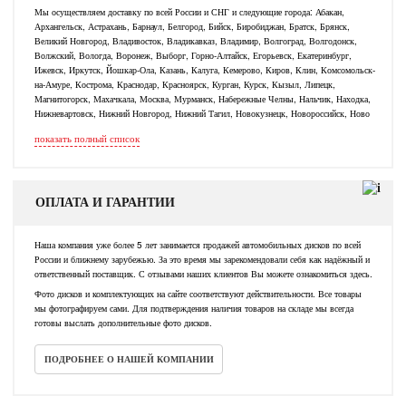
Мы осуществляем доставку по всей России и СНГ и следующие города: Абакан,
Архангельск, Астрахань, Барнаул, Белгород, Бийск, Биробиджан, Братск, Брянск,
Великий Новгород, Владивосток, Владикавказ, Владимир, Волгоград, Волгодонск,
Волжский, Вологда, Воронеж, Выборг, Горно-Алтайск, Егорьевск, Екатеринбург,
Ижевск, Иркутск, Йошкар-Ола, Казань, Калуга, Кемерово, Киров, Клин, Комсомольск-
на-Амуре, Кострома, Краснодар, Красноярск, Курган, Курск, Кызыл, Липецк,
Магнитогорск, Махачкала, Москва, Мурманск, Набережные Челны, Нальчик, Находка,
Нижневартовск, Нижний Новгород, Нижний Тагил, Новокузнецк, Новороссийск, Ново
показать полный список
ОПЛАТА И ГАРАНТИИ
Наша компания уже более 5 лет занимается продажей автомобильных дисков по всей
России и ближнему зарубежью. За это время мы зарекомендовали себя как надёжный и
ответственный поставщик. С отзывами наших клиентов Вы можете ознакомиться здесь.
Фото дисков и комплектующих на сайте соответствуют действительности. Все товары
мы фотографируем сами. Для подтверждения наличия товаров на складе мы всегда
готовы выслать дополнительные фото дисков.
ПОДРОБНЕЕ О НАШЕЙ КОМПАНИИ