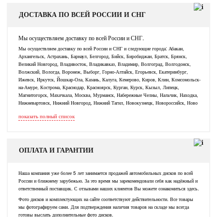
ДОСТАВКА ПО ВСЕЙ РОССИИ И СНГ
Мы осуществляем доставку по всей России и СНГ.
Мы осуществляем доставку по всей России и СНГ и следующие города: Абакан,
Архангельск, Астрахань, Барнаул, Белгород, Бийск, Биробиджан, Братск, Брянск,
Великий Новгород, Владивосток, Владикавказ, Владимир, Волгоград, Волгодонск,
Волжский, Вологда, Воронеж, Выборг, Горно-Алтайск, Егорьевск, Екатеринбург,
Ижевск, Иркутск, Йошкар-Ола, Казань, Калуга, Кемерово, Киров, Клин, Комсомольск-
на-Амуре, Кострома, Краснодар, Красноярск, Курган, Курск, Кызыл, Липецк,
Магнитогорск, Махачкала, Москва, Мурманск, Набережные Челны, Нальчик, Находка,
Нижневартовск, Нижний Новгород, Нижний Тагил, Новокузнецк, Новороссийск, Ново
показать полный список
ОПЛАТА И ГАРАНТИИ
Наша компания уже более 5 лет занимается продажей автомобильных дисков по всей
России и ближнему зарубежью. За это время мы зарекомендовали себя как надёжный и
ответственный поставщик. С отзывами наших клиентов Вы можете ознакомиться здесь.
Фото дисков и комплектующих на сайте соответствуют действительности. Все товары
мы фотографируем сами. Для подтверждения наличия товаров на складе мы всегда
готовы выслать дополнительные фото дисков.