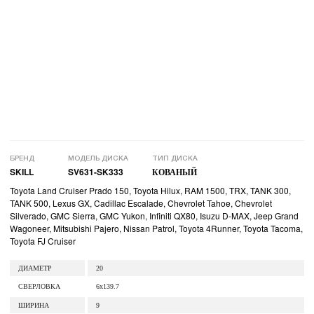
БРЕНД
МОДЕЛЬ ДИСКА
ТИП ДИСКА
SKILL
SV631-SK333
КОВАНЫЙ
Toyota Land Cruiser Prado 150, Toyota Hilux, RAM 1500, TRX, TANK 300,
TANK 500, Lexus GX, Cadillac Escalade, Chevrolet Tahoe, Chevrolet
Silverado, GMC Sierra, GMC Yukon, Infiniti QX80, Isuzu D-MAX, Jeep Grand
Wagoneer, Mitsubishi Pajero, Nissan Patrol, Toyota 4Runner, Toyota Tacoma,
Toyota FJ Cruiser
ДИАМЕТР
20
СВЕРЛОВКА
6x139.7
ШИРИНА
9