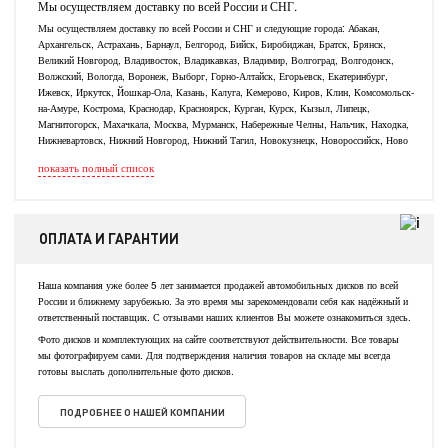
Мы осуществляем доставку по всей России и СНГ.
Мы осуществляем доставку по всей России и СНГ и следующие города: Абакан,
Архангельск, Астрахань, Барнаул, Белгород, Бийск, Биробиджан, Братск, Брянск,
Великий Новгород, Владивосток, Владикавказ, Владимир, Волгоград, Волгодонск,
Волжский, Вологда, Воронеж, Выборг, Горно-Алтайск, Егорьевск, Екатеринбург,
Ижевск, Иркутск, Йошкар-Ола, Казань, Калуга, Кемерово, Киров, Клин, Комсомольск-
на-Амуре, Кострома, Краснодар, Красноярск, Курган, Курск, Кызыл, Липецк,
Магнитогорск, Махачкала, Москва, Мурманск, Набережные Челны, Нальчик, Находка,
Нижневартовск, Нижний Новгород, Нижний Тагил, Новокузнецк, Новороссийск, Ново
показать полный список
ОПЛАТА И ГАРАНТИИ
Наша компания уже более 5 лет занимается продажей автомобильных дисков по всей
России и ближнему зарубежью. За это время мы зарекомендовали себя как надёжный и
ответственный поставщик. С отзывами наших клиентов Вы можете ознакомиться здесь.
Фото дисков и комплектующих на сайте соответствуют действительности. Все товары
мы фотографируем сами. Для подтверждения наличия товаров на складе мы всегда
готовы выслать дополнительные фото дисков.
ПОДРОБНЕЕ О НАШЕЙ КОМПАНИИ