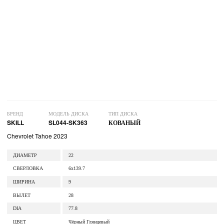
БРЕНД
МОДЕЛЬ ДИСКА
ТИП ДИСКА
SKILL
SL044-SK363
КОВАНЫЙ
Chevrolet Tahoe 2023
ДИАМЕТР
22
СВЕРЛОВКА
6x139.7
ШИРИНА
9
ВЫЛЕТ
28
DIA
77.8
ЦВЕТ
Чёрный Глянцевый