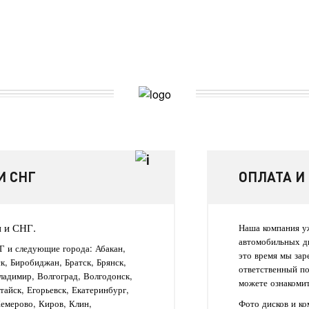
И СНГ
ОПЛАТА И
и и СНГ.
Наша компания уж
автомобильных д
Г и следующие города: Абакан,
это время мы зар
ск, Биробиджан, Братск, Брянск,
ответственный п
ладимир, Волгоград, Волгодонск,
можете ознакомит
айск, Егорьевск, Екатеринбург,
Кемерово, Киров, Клин,
Фото дисков и к