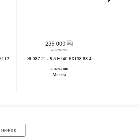
239 000
12
за комплект
з
X112
SL087 21 J8.5 ET40 5X108 63.4
FG085X-CS428
в наличии
в
Москва
Владивосток,
 ЗВОНОК