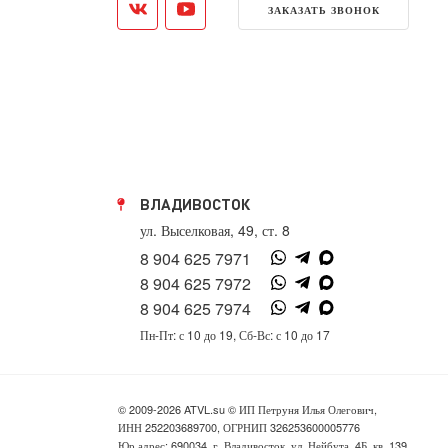
ЗАКАЗАТЬ ЗВОНОК
ВЛАДИВОСТОК
ул. Выселковая, 49, ст. 8
8 904 625 7971
8 904 625 7972
8 904 625 7974
Пн-Пт: с 10 до 19, Сб-Вс: с 10 до 17
© 2009-2026 ATVL.su © ИП Петруня Илья Олегович,
ИНН 252203689700, ОГРНИП 326253600005776
Юр.адрес: 690034, г. Владивосток, ул. Нейбута, 4Б, кв. 139