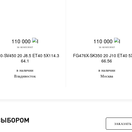
110 000
110 000
за комплект
за комплект
0-SV450 20 J8.5 ET40 5X114.3
FG476X-SK350 20 J10 ET40 5
64.1
66.56
в наличии
в наличии
Владивосток
Москва
 ВЫБОРОМ
ЗАКАЗАТЬ