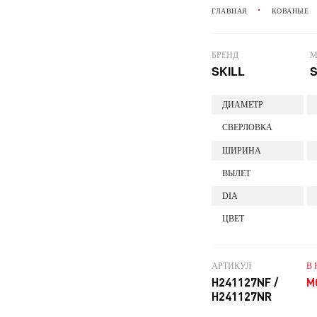
ГЛАВНАЯ
КОВАНЫЕ
БРЕНД
М
SKILL
S
ДИАМЕТР
СВЕРЛОВКА
ШИРИНА
ВЫЛЕТ
DIA
ЦВЕТ
АРТИКУЛ
В
H241127NF /
М
H241127NR