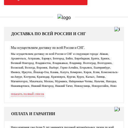
ДОСТАВКА ПО ВСЕЙ РОССИИ И СНГ
Мы осуществляем доставку по всей России и СНГ.
Мы осуществляем доставку по всей России и СНГ и следующие города: Абакан,
Архангельск, Астрахань, Барнаул, Белгород, Бийск, Биробиджан, Братск, Брянск,
Великий Новгород, Владивосток, Владикавказ, Владимир, Волгоград, Волгодонск,
Волжский, Вологда, Воронеж, Выборг, Горно-Алтайск, Егорьевск, Екатеринбург,
Ижевск, Иркутск, Йошкар-Ола, Казань, Калуга, Кемерово, Киров, Клин, Комсомольск-
на-Амуре, Кострома, Краснодар, Красноярск, Курган, Курск, Кызыл, Липецк,
Магнитогорск, Махачкала, Москва, Мурманск, Набережные Челны, Нальчик, Находка,
Нижневартовск, Нижний Новгород, Нижний Тагил, Новокузнецк, Новороссийск, Ново
показать полный список
ОПЛАТА И ГАРАНТИИ
Наша компания уже более 5 лет занимается продажей автомобильных дисков по всей