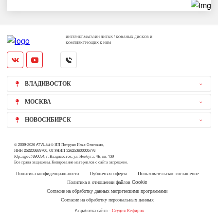
ИНТЕРНЕТ-МАГАЗИН ЛИТЫХ / КОВАНЫХ ДИСКОВ И
КОМПЛЕКТУЮЩИХ К НИМ
ВЛАДИВОСТОК
МОСКВА
НОВОСИБИРСК
© 2009-2026 ATVL.su © ИП Петруня Илья Олегович,
ИНН 252203689700, ОГРНИП 326253600005776
Юр.адрес: 690034, г. Владивосток, ул. Нейбута, 4Б, кв. 139
Все права защищены. Копирование материалов с сайта запрещено.
Политика конфиденциальности
Публичная оферта
Пользовательское соглашение
Политика в отношении файлов Cookie
Согласие на обработку данных метрическими программами
Согласие на обработку персональных данных
Разработка сайта -
Студия Кефирок