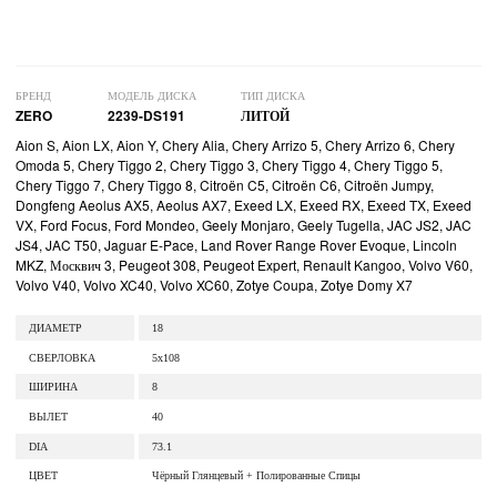
БРЕНД
МОДЕЛЬ ДИСКА
ТИП ДИСКА
ZERO
2239-DS191
ЛИТОЙ
Aion S, Aion LX, Aion Y, Chery Alia, Chery Arrizo 5, Chery Arrizo 6, Chery
Omoda 5, Chery Tiggo 2, Chery Tiggo 3, Chery Tiggo 4, Chery Tiggo 5,
Chery Tiggo 7, Chery Tiggo 8, Citroën C5, Citroën C6, Citroën Jumpy,
Dongfeng Aeolus AX5, Aeolus AX7, Exeed LX, Exeed RX, Exeed TX, Exeed
VX, Ford Focus, Ford Mondeo, Geely Monjaro, Geely Tugella, JAC JS2, JAC
JS4, JAC T50, Jaguar E-Pace, Land Rover Range Rover Evoque, Lincoln
MKZ, Москвич 3, Peugeot 308, Peugeot Expert, Renault Kangoo, Volvo V60,
Volvo V40, Volvo XC40, Volvo XC60, Zotye Coupa, Zotye Domy X7
ДИАМЕТР
18
СВЕРЛОВКА
5x108
ШИРИНА
8
ВЫЛЕТ
40
DIA
73.1
ЦВЕТ
Чёрный Глянцевый + Полированные Спицы