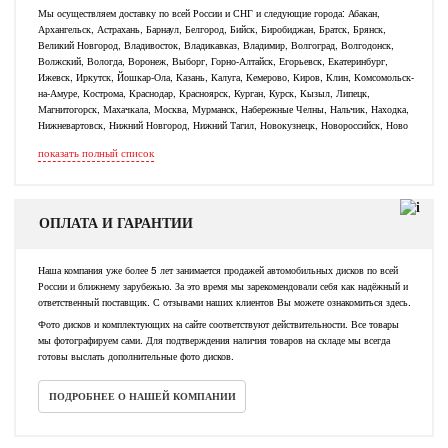
Мы осуществляем доставку по всей России и СНГ и следующие города: Абакан,
Архангельск, Астрахань, Барнаул, Белгород, Бийск, Биробиджан, Братск, Брянск,
Великий Новгород, Владивосток, Владикавказ, Владимир, Волгоград, Волгодонск,
Волжский, Вологда, Воронеж, Выборг, Горно-Алтайск, Егорьевск, Екатеринбург,
Ижевск, Иркутск, Йошкар-Ола, Казань, Калуга, Кемерово, Киров, Клин, Комсомольск-
на-Амуре, Кострома, Краснодар, Красноярск, Курган, Курск, Кызыл, Липецк,
Магнитогорск, Махачкала, Москва, Мурманск, Набережные Челны, Нальчик, Находка,
Нижневартовск, Нижний Новгород, Нижний Тагил, Новокузнецк, Новороссийск, Ново
показать полный список
ОПЛАТА И ГАРАНТИИ
Наша компания уже более 5 лет занимается продажей автомобильных дисков по всей
России и ближнему зарубежью. За это время мы зарекомендовали себя как надёжный и
ответственный поставщик. С отзывами наших клиентов Вы можете ознакомиться здесь.
Фото дисков и комплектующих на сайте соответствуют действительности. Все товары
мы фотографируем сами. Для подтверждения наличия товаров на складе мы всегда
готовы выслать дополнительные фото дисков.
ПОДРОБНЕЕ О НАШЕЙ КОМПАНИИ