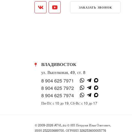
ЗАКАЗАТЬ ЗВОНОК
ВЛАДИВОСТОК
ул. Выселковая, 49, ст. 8
8 904 625 7971
8 904 625 7972
8 904 625 7974
Пн-Пт: с 10 до 19, Сб-Вс: с 10 до 17
© 2009-2026 ATVL.su © ИП Петруня Илья Олегович,
ИНН 252203689700, ОГРНИП 326253600005776