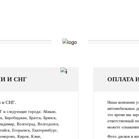
И И СНГ
ОПЛАТА 
и и СНГ.
Наша компания уж
автомобильных д
Г и следующие города: Абакан,
это время мы зар
ск, Биробиджан, Братск, Брянск,
ответственный п
ладимир, Волгоград, Волгодонск,
можете ознакомит
айск, Егорьевск, Екатеринбург,
Кемерово, Киров, Клин,
Фото дисков и к