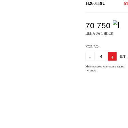
H260119U
М
70 750
ЦЕНА ЗА 1 ДИСК
КОЛ-ВО:
-
+
ШТ.
Минимальное количество заказа
- 4 диска