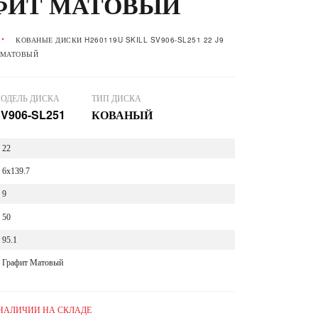
АФИТ МАТОВЫЙ
КОВАНЫЕ ДИСКИ H260119U SKILL SV906-SL251 22 J9
Т МАТОВЫЙ
ОДЕЛЬ ДИСКА
ТИП ДИСКА
V906-SL251
КОВАНЫЙ
22
6x139.7
9
50
95.1
Графит Матовый
 НАЛИЧИИ НА СКЛАДЕ