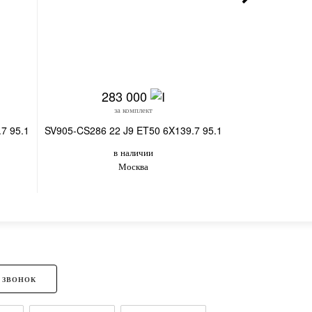
283 000
28
за комплект
з
7 95.1
SV905-CS286 22 J9 ET50 6X139.7 95.1
SV230-CT398 22
в наличии
в
Москва
Но
 ЗВОНОК