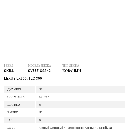
БРЕНД
МОДЕЛЬ ДИСКА
ТИП ДИСКА
SKILL
SV667-CS442
КОВАНЫЙ
LEXUS LX600. TLC 300
ДИАМЕТР
22
СВЕРЛОВКА
6x139.7
ШИРИНА
9
ВЫЛЕТ
50
DIA
95.1
ЦВЕТ
Чёрный Глянцевый + Полированные Спицы + Темный Лак