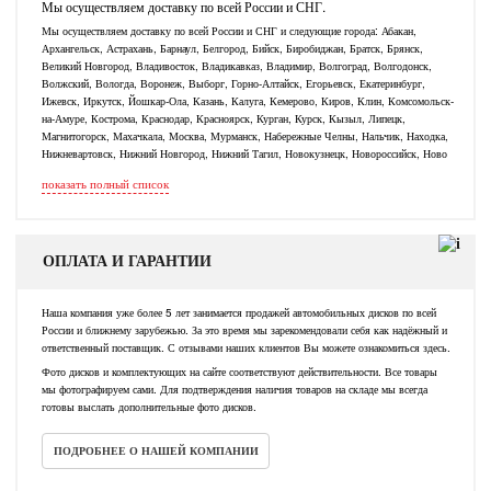
Мы осуществляем доставку по всей России и СНГ.
Мы осуществляем доставку по всей России и СНГ и следующие города: Абакан,
Архангельск, Астрахань, Барнаул, Белгород, Бийск, Биробиджан, Братск, Брянск,
Великий Новгород, Владивосток, Владикавказ, Владимир, Волгоград, Волгодонск,
Волжский, Вологда, Воронеж, Выборг, Горно-Алтайск, Егорьевск, Екатеринбург,
Ижевск, Иркутск, Йошкар-Ола, Казань, Калуга, Кемерово, Киров, Клин, Комсомольск-
на-Амуре, Кострома, Краснодар, Красноярск, Курган, Курск, Кызыл, Липецк,
Магнитогорск, Махачкала, Москва, Мурманск, Набережные Челны, Нальчик, Находка,
Нижневартовск, Нижний Новгород, Нижний Тагил, Новокузнецк, Новороссийск, Ново
показать полный список
ОПЛАТА И ГАРАНТИИ
Наша компания уже более 5 лет занимается продажей автомобильных дисков по всей
России и ближнему зарубежью. За это время мы зарекомендовали себя как надёжный и
ответственный поставщик. С отзывами наших клиентов Вы можете ознакомиться здесь.
Фото дисков и комплектующих на сайте соответствуют действительности. Все товары
мы фотографируем сами. Для подтверждения наличия товаров на складе мы всегда
готовы выслать дополнительные фото дисков.
ПОДРОБНЕЕ О НАШЕЙ КОМПАНИИ