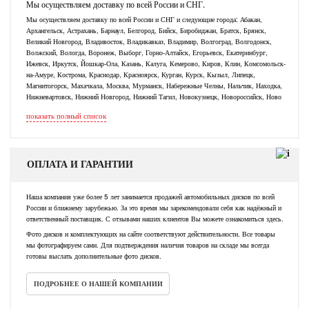
Мы осуществляем доставку по всей России и СНГ.
Мы осуществляем доставку по всей России и СНГ и следующие города: Абакан,
Архангельск, Астрахань, Барнаул, Белгород, Бийск, Биробиджан, Братск, Брянск,
Великий Новгород, Владивосток, Владикавказ, Владимир, Волгоград, Волгодонск,
Волжский, Вологда, Воронеж, Выборг, Горно-Алтайск, Егорьевск, Екатеринбург,
Ижевск, Иркутск, Йошкар-Ола, Казань, Калуга, Кемерово, Киров, Клин, Комсомольск-
на-Амуре, Кострома, Краснодар, Красноярск, Курган, Курск, Кызыл, Липецк,
Магнитогорск, Махачкала, Москва, Мурманск, Набережные Челны, Нальчик, Находка,
Нижневартовск, Нижний Новгород, Нижний Тагил, Новокузнецк, Новороссийск, Ново
показать полный список
ОПЛАТА И ГАРАНТИИ
Наша компания уже более 5 лет занимается продажей автомобильных дисков по всей
России и ближнему зарубежью. За это время мы зарекомендовали себя как надёжный и
ответственный поставщик. С отзывами наших клиентов Вы можете ознакомиться здесь.
Фото дисков и комплектующих на сайте соответствуют действительности. Все товары
мы фотографируем сами. Для подтверждения наличия товаров на складе мы всегда
готовы выслать дополнительные фото дисков.
ПОДРОБНЕЕ О НАШЕЙ КОМПАНИИ