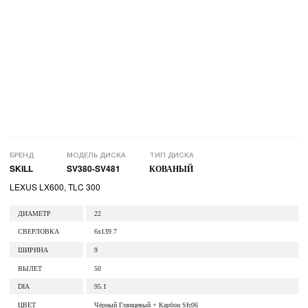
БРЕНД
МОДЕЛЬ ДИСКА
ТИП ДИСКА
SKILL
SV380-SV481
КОВАНЫЙ
LEXUS LX600, TLC 300
ДИАМЕТР
22
СВЕРЛОВКА
6x139.7
ШИРИНА
9
ВЫЛЕТ
50
DIA
95.1
ЦВЕТ
Чёрный Глянцевый + Карбон Sfc06