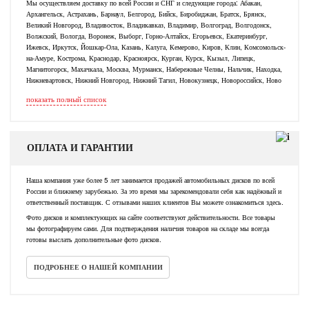
Мы осуществляем доставку по всей России и СНГ и следующие города: Абакан,
Архангельск, Астрахань, Барнаул, Белгород, Бийск, Биробиджан, Братск, Брянск,
Великий Новгород, Владивосток, Владикавказ, Владимир, Волгоград, Волгодонск,
Волжский, Вологда, Воронеж, Выборг, Горно-Алтайск, Егорьевск, Екатеринбург,
Ижевск, Иркутск, Йошкар-Ола, Казань, Калуга, Кемерово, Киров, Клин, Комсомольск-
на-Амуре, Кострома, Краснодар, Красноярск, Курган, Курск, Кызыл, Липецк,
Магнитогорск, Махачкала, Москва, Мурманск, Набережные Челны, Нальчик, Находка,
Нижневартовск, Нижний Новгород, Нижний Тагил, Новокузнецк, Новороссийск, Ново
показать полный список
ОПЛАТА И ГАРАНТИИ
Наша компания уже более 5 лет занимается продажей автомобильных дисков по всей
России и ближнему зарубежью. За это время мы зарекомендовали себя как надёжный и
ответственный поставщик. С отзывами наших клиентов Вы можете ознакомиться здесь.
Фото дисков и комплектующих на сайте соответствуют действительности. Все товары
мы фотографируем сами. Для подтверждения наличия товаров на складе мы всегда
готовы выслать дополнительные фото дисков.
ПОДРОБНЕЕ О НАШЕЙ КОМПАНИИ