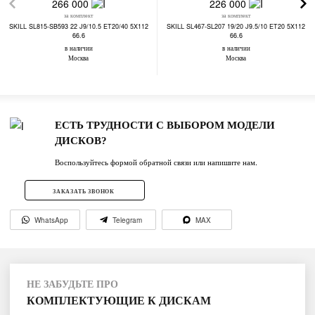
266 000
226 000
за комплект
за комплект
SKILL SL815-SB593 22 J9/10.5 ET20/40 5X112
SKILL SL467-SL207 19/20 J9.5/10 ET20 5X112
66.6
66.6
в наличии
в наличии
Москва
Москва
ЕСТЬ ТРУДНОСТИ С ВЫБОРОМ МОДЕЛИ
ДИСКОВ?
Воспользуйтесь формой обратной связи или напишите нам.
ЗАКАЗАТЬ ЗВОНОК
WhatsApp
Telegram
MAX
НЕ ЗАБУДЬТЕ ПРО
КОМПЛЕКТУЮЩИЕ К ДИСКАМ