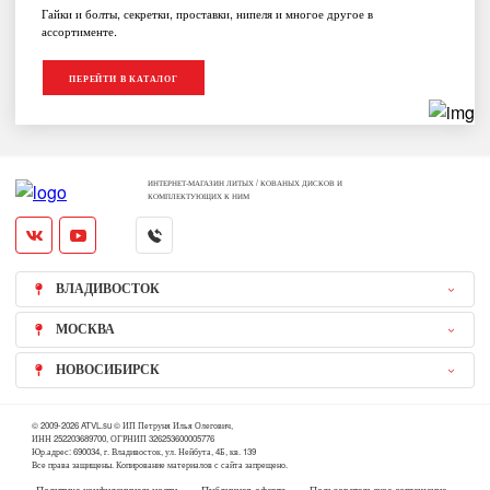
Гайки и болты, секретки, проставки, нипеля и многое другое в
ассортименте.
ПЕРЕЙТИ В КАТАЛОГ
ИНТЕРНЕТ-МАГАЗИН ЛИТЫХ / КОВАНЫХ ДИСКОВ И
КОМПЛЕКТУЮЩИХ К НИМ
ВЛАДИВОСТОК
МОСКВА
НОВОСИБИРСК
© 2009-2026 ATVL.su © ИП Петруня Илья Олегович,
ИНН 252203689700, ОГРНИП 326253600005776
Юр.адрес: 690034, г. Владивосток, ул. Нейбута, 4Б, кв. 139
Все права защищены. Копирование материалов с сайта запрещено.