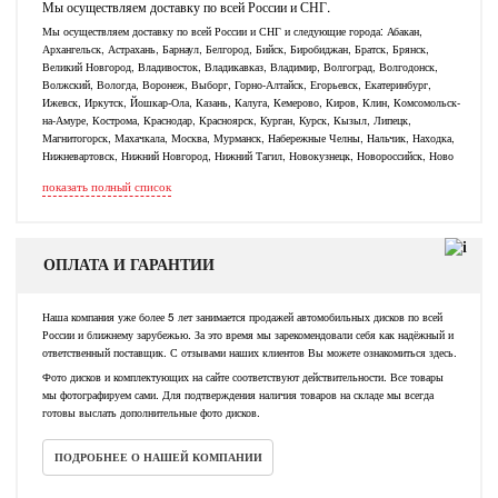
Мы осуществляем доставку по всей России и СНГ.
Мы осуществляем доставку по всей России и СНГ и следующие города: Абакан,
Архангельск, Астрахань, Барнаул, Белгород, Бийск, Биробиджан, Братск, Брянск,
Великий Новгород, Владивосток, Владикавказ, Владимир, Волгоград, Волгодонск,
Волжский, Вологда, Воронеж, Выборг, Горно-Алтайск, Егорьевск, Екатеринбург,
Ижевск, Иркутск, Йошкар-Ола, Казань, Калуга, Кемерово, Киров, Клин, Комсомольск-
на-Амуре, Кострома, Краснодар, Красноярск, Курган, Курск, Кызыл, Липецк,
Магнитогорск, Махачкала, Москва, Мурманск, Набережные Челны, Нальчик, Находка,
Нижневартовск, Нижний Новгород, Нижний Тагил, Новокузнецк, Новороссийск, Ново
показать полный список
ОПЛАТА И ГАРАНТИИ
Наша компания уже более 5 лет занимается продажей автомобильных дисков по всей
России и ближнему зарубежью. За это время мы зарекомендовали себя как надёжный и
ответственный поставщик. С отзывами наших клиентов Вы можете ознакомиться здесь.
Фото дисков и комплектующих на сайте соответствуют действительности. Все товары
мы фотографируем сами. Для подтверждения наличия товаров на складе мы всегда
готовы выслать дополнительные фото дисков.
ПОДРОБНЕЕ О НАШЕЙ КОМПАНИИ