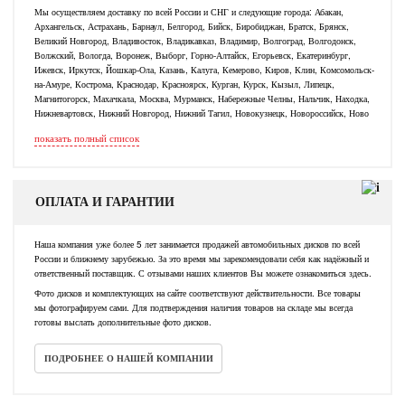
Мы осуществляем доставку по всей России и СНГ и следующие города: Абакан,
Архангельск, Астрахань, Барнаул, Белгород, Бийск, Биробиджан, Братск, Брянск,
Великий Новгород, Владивосток, Владикавказ, Владимир, Волгоград, Волгодонск,
Волжский, Вологда, Воронеж, Выборг, Горно-Алтайск, Егорьевск, Екатеринбург,
Ижевск, Иркутск, Йошкар-Ола, Казань, Калуга, Кемерово, Киров, Клин, Комсомольск-
на-Амуре, Кострома, Краснодар, Красноярск, Курган, Курск, Кызыл, Липецк,
Магнитогорск, Махачкала, Москва, Мурманск, Набережные Челны, Нальчик, Находка,
Нижневартовск, Нижний Новгород, Нижний Тагил, Новокузнецк, Новороссийск, Ново
показать полный список
ОПЛАТА И ГАРАНТИИ
Наша компания уже более 5 лет занимается продажей автомобильных дисков по всей
России и ближнему зарубежью. За это время мы зарекомендовали себя как надёжный и
ответственный поставщик. С отзывами наших клиентов Вы можете ознакомиться здесь.
Фото дисков и комплектующих на сайте соответствуют действительности. Все товары
мы фотографируем сами. Для подтверждения наличия товаров на складе мы всегда
готовы выслать дополнительные фото дисков.
ПОДРОБНЕЕ О НАШЕЙ КОМПАНИИ