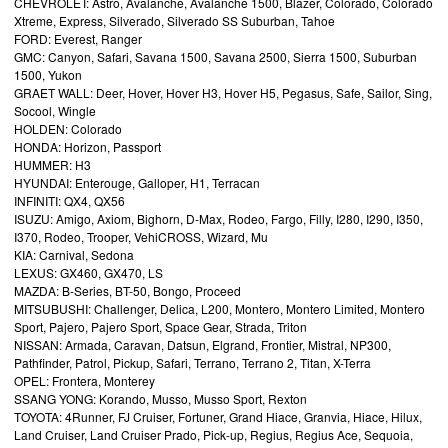
CHEVROLET: Astro, Avalanche, Avalanche 1500, Blazer, Colorado, Colorado
Xtreme, Express, Silverado, Silverado SS Suburban, Tahoe
FORD: Everest, Ranger
GMC: Canyon, Safari, Savana 1500, Savana 2500, Sierra 1500, Suburban
1500, Yukon
GRAET WALL: Deer, Hover, Hover H3, Hover H5, Pegasus, Safe, Sailor, Sing,
Socool, Wingle
HOLDEN: Colorado
HONDA: Horizon, Passport
HUMMER: H3
HYUNDAI: Enterouge, Galloper, H1, Terracan
INFINITI: QX4, QX56
ISUZU: Amigo, Axiom, Bighorn, D-Max, Rodeo, Fargo, Filly, I280, I290, I350,
I370, Rodeo, Trooper, VehiCROSS, Wizard, Μu
KIA: Carnival, Sedona
LEXUS: GX460, GX470, LS
MAZDA: B-Series, BT-50, Bongo, Proceed
MITSUBUSHI: Challenger, Delica, L200, Montero, Montero Limited, Montero
Sport, Pajero, Pajero Sport, Space Gear, Strada, Triton
NISSAN: Armada, Caravan, Datsun, Elgrand, Frontier, Mistral, NP300,
Pathfinder, Patrol, Pickup, Safari, Terrano, Terrano 2, Titan, X-Terra
OPEL: Frontera, Monterey
SSANG YONG: Korando, Musso, Musso Sport, Rexton
TOYOTA: 4Runner, FJ Cruiser, Fortuner, Grand Hiace, Granvia, Hiace, Hilux,
Land Cruiser, Land Cruiser Prado, Pick-up, Regius, Regius Ace, Sequoia,