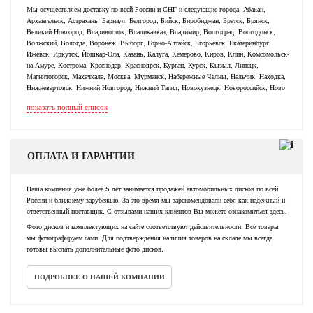
Мы осуществляем доставку по всей России и СНГ и следующие города: Абакан,
Архангельск, Астрахань, Барнаул, Белгород, Бийск, Биробиджан, Братск, Брянск,
Великий Новгород, Владивосток, Владикавказ, Владимир, Волгоград, Волгодонск,
Волжский, Вологда, Воронеж, Выборг, Горно-Алтайск, Егорьевск, Екатеринбург,
Ижевск, Иркутск, Йошкар-Ола, Казань, Калуга, Кемерово, Киров, Клин, Комсомольск-
на-Амуре, Кострома, Краснодар, Красноярск, Курган, Курск, Кызыл, Липецк,
Магнитогорск, Махачкала, Москва, Мурманск, Набережные Челны, Нальчик, Находка,
Нижневартовск, Нижний Новгород, Нижний Тагил, Новокузнецк, Новороссийск, Ново
показать полный список
ОПЛАТА И ГАРАНТИИ
Наша компания уже более 5 лет занимается продажей автомобильных дисков по всей
России и ближнему зарубежью. За это время мы зарекомендовали себя как надёжный и
ответственный поставщик. С отзывами наших клиентов Вы можете ознакомиться здесь.
Фото дисков и комплектующих на сайте соответствуют действительности. Все товары
мы фотографируем сами. Для подтверждения наличия товаров на складе мы всегда
готовы выслать дополнительные фото дисков.
ПОДРОБНЕЕ О НАШЕЙ КОМПАНИИ