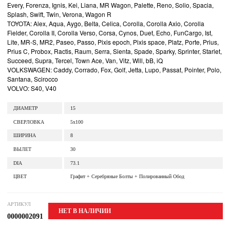
Every, Forenza, Ignis, Kei, Liana, MR Wagon, Palette, Reno, Solio, Spacia,
Splash, Swift, Twin, Verona, Wagon R
TOYOTA: Alex, Aqua, Aygo, Belta, Celica, Corolla, Corolla Axio, Corolla
Fielder, Corolla II, Corolla Verso, Corsa, Cynos, Duet, Echo, FunCargo, Ist,
Lite, MR-S, MR2, Paseo, Passo, Pixis epoch, Pixis space, Platz, Porte, Prius,
Prius C, Probox, Ractis, Raum, Serra, Sienta, Spade, Sparky, Sprinter, Starlet,
Succeed, Supra, Tercel, Town Ace, Van, Vitz, Will, bB, iQ
VOLKSWAGEN: Caddy, Corrado, Fox, Golf, Jetta, Lupo, Passat, Pointer, Polo,
Santana, Scirocco
VOLVO: S40, V40
ДИАМЕТР
15
СВЕРЛОВКА
5x100
ШИРИНА
8
ВЫЛЕТ
30
DIA
73.1
ЦВЕТ
Графит + Серебряные Болты + Полированный Обод
АРТИКУЛ
НЕТ В НАЛИЧИИ
0000002091