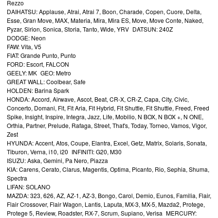
Rezzo
DAIHATSU: Applause, Atrai, Atrai 7, Boon, Charade, Copen, Cuore, Delta,
Esse, Gran Move, MAX, Materia, Mira, Mira ES, Move, Move Conte, Naked,
Pyzar, Sirion, Sonica, Storia, Tanto, Wide, YRV DATSUN: 240Z
DODGE: Neon
FAW: Vita, V5
FIAT: Grande Punto, Punto
FORD: Escort, FALCON
GEELY: MK GEO: Metro
GREAT WALL: Coolbear, Safe
HOLDEN: Barina Spark
HONDA: Accord, Airwave, Ascot, Beat, CR-X, CR-Z, Capa, City, Civic,
Concerto, Domani, Fit, Fit Aria, Fit Hybrid, Fit Shuttle, Fit Shuttle, Freed, Freed
Spike, Insight, Inspire, Integra, Jazz, Life, Mobilio, N BOX, N BOX +, N ONE,
Orthia, Partner, Prelude, Rafaga, Street, That's, Today, Torneo, Vamos, Vigor,
Zest
HYUNDA: Accent, Atos, Coupe, Elantra, Excel, Getz, Matrix, Solaris, Sonata,
Tiburon, Verna, i10, i20 INFINITI: G20, M30
ISUZU: Aska, Gemini, Pa Nero, Piazza
KIA: Carens, Cerato, Clarus, Magentis, Optima, Picanto, Rio, Sephia, Shuma,
Spectra
LIFAN: SOLANO
MAZDA: 323, 626, AZ, AZ-1, AZ-3, Bongo, Carol, Demio, Eunos, Familia, Flair,
Flair Crossover, Flair Wagon, Lantis, Laputa, MX-3, MX-5, Mazda2, Protege,
Protege 5, Review, Roadster, RX-7, Scrum, Supiano, Verisa MERCURY: