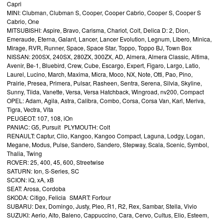
Capri
MINI: Clubman, Clubman S, Cooper, Cooper Cabrio, Cooper S, Cooper S
Cabrio, One
MITSUBISHI: Aspire, Bravo, Carisma, Chariot, Colt, Delica D: 2, Dion,
Emeraude, Eterna, Galant, Lancer, Lancer Evolution, Legnum, Libero, Minica,
Mirage, RVR, Runner, Space, Space Star, Toppo, Toppo BJ, Town Box
NISSAN: 200SX, 240SX, 280ZX, 300ZX, AD, Almera, Almera Classic, Altima,
Avenir, Be-1, Bluebird, Crew, Cube, Escargo, Expert, Figaro, Largo, Latio,
Laurel, Lucino, March, Maxima, Micra, Moco, NX, Note, Otti, Pao, Pino,
Prairie, Presea, Primera, Pulsar, Rasheen, Sentra, Serena, Silvia, Skyline,
Sunny, Tiida, Vanette, Versa, Versa Hatchback, Wingroad, nv200, Compact
OPEL: Adam, Agila, Astra, Calibra, Combo, Corsa, Corsa Van, Karl, Meriva,
Tigra, Vectra, Vita
PEUGEOT: 107, 108, iOn
PANIAC: G5, Pursuit PLYMOUTH: Colt
RENAULT: Captur, Clio, Kangoo, Kangoo Compact, Laguna, Lodgy, Logan,
Megane, Modus, Pulse, Sandero, Sandero, Stepway, Scala, Scenic, Symbol,
Thalia, Twing
ROVER: 25, 400, 45, 600, Streetwise
SATURN: Ion, S-Series, SC
SCION: iQ, xA, xB
SEAT: Arosa, Cordoba
SKODA: Citigo, Felicia SMART: Forfour
SUBARU: Dex, Domingo, Justy, Pleo, R1, R2, Rex, Sambar, Stella, Vivio
SUZUKI: Aerio, Alto, Baleno, Cappuccino, Cara, Cervo, Cultus, Elio, Esteem,