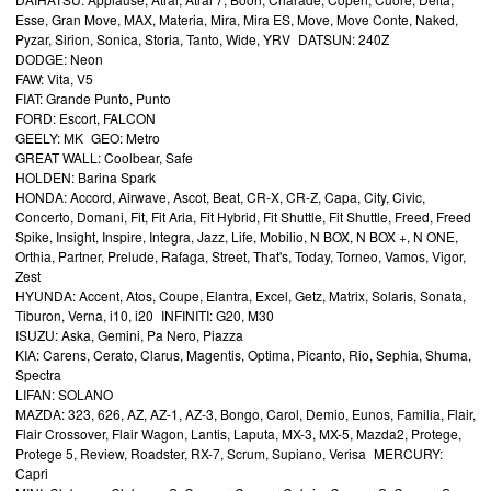
Esse, Gran Move, MAX, Materia, Mira, Mira ES, Move, Move Conte, Naked,
Pyzar, Sirion, Sonica, Storia, Tanto, Wide, YRV DATSUN: 240Z
DODGE: Neon
FAW: Vita, V5
FIAT: Grande Punto, Punto
FORD: Escort, FALCON
GEELY: MK GEO: Metro
GREAT WALL: Coolbear, Safe
HOLDEN: Barina Spark
HONDA: Accord, Airwave, Ascot, Beat, CR-X, CR-Z, Capa, City, Civic,
Concerto, Domani, Fit, Fit Aria, Fit Hybrid, Fit Shuttle, Fit Shuttle, Freed, Freed
Spike, Insight, Inspire, Integra, Jazz, Life, Mobilio, N BOX, N BOX +, N ONE,
Orthia, Partner, Prelude, Rafaga, Street, That's, Today, Torneo, Vamos, Vigor,
Zest
HYUNDA: Accent, Atos, Coupe, Elantra, Excel, Getz, Matrix, Solaris, Sonata,
Tiburon, Verna, i10, i20 INFINITI: G20, M30
ISUZU: Aska, Gemini, Pa Nero, Piazza
KIA: Carens, Cerato, Clarus, Magentis, Optima, Picanto, Rio, Sephia, Shuma,
Spectra
LIFAN: SOLANO
MAZDA: 323, 626, AZ, AZ-1, AZ-3, Bongo, Carol, Demio, Eunos, Familia, Flair,
Flair Crossover, Flair Wagon, Lantis, Laputa, MX-3, MX-5, Mazda2, Protege,
Protege 5, Review, Roadster, RX-7, Scrum, Supiano, Verisa MERCURY:
Capri