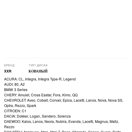
БРЕНД
ТИП ДИСКА
XXR
КОВАНЫЙ
ACURA: CL, Integra, Integra Type-R, Legend
AUDI: 80, A2
BMW: 3 Series
CHERY: Amulet, Cross Eastar, Fora, Kimo, QQ
CHEVROLET: Aveo, Cobalt, Corvair, Epica, Lacetti, Lanos, Nova, Nova SS,
Optra, Rezzo, Spark
CITROEN: C1
DACIA: Dokker, Logan, Sandero, Solenza
DAEWOO: Kalos, Lanos, Nexia, Nubira, Evanda, Lacetti, Magnus, Matiz,
Rezzo
DAIHATSU: Applause, Atrai, Atrai 7, Boon, Charade, Copen, Cuore, Delta,