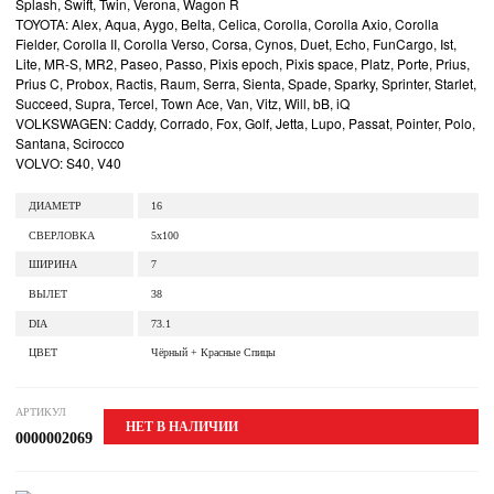
Splash, Swift, Twin, Verona, Wagon R
TOYOTA: Alex, Aqua, Aygo, Belta, Celica, Corolla, Corolla Axio, Corolla
Fielder, Corolla II, Corolla Verso, Corsa, Cynos, Duet, Echo, FunCargo, Ist,
Lite, MR-S, MR2, Paseo, Passo, Pixis epoch, Pixis space, Platz, Porte, Prius,
Prius C, Probox, Ractis, Raum, Serra, Sienta, Spade, Sparky, Sprinter, Starlet,
Succeed, Supra, Tercel, Town Ace, Van, Vitz, Will, bB, iQ
VOLKSWAGEN: Caddy, Corrado, Fox, Golf, Jetta, Lupo, Passat, Pointer, Polo,
Santana, Scirocco
VOLVO: S40, V40
ДИАМЕТР
16
СВЕРЛОВКА
5x100
ШИРИНА
7
ВЫЛЕТ
38
DIA
73.1
ЦВЕТ
Чёрный + Красные Спицы
АРТИКУЛ
НЕТ В НАЛИЧИИ
0000002069