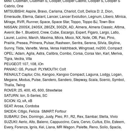
MINI: Clubman, Clubman S, Cooper, Cooper Cabrio, Cooper S, Cooper S
Cabrio, One
MITSUBISHI: Aspire, Bravo, Carisma, Chariot, Colt, Delica D: 2, Dion,
Emeraude, Eterna, Galant, Lancer, Lancer Evolution, Legnum, Libero, Minica,
Mirage, RVR, Runner, Space, Space Star, Toppo, Toppo BJ, Town Box
NISSAN: 200SX, 240SX, 280ZX, 300ZX, AD, Almera, Almera Classic, Altima,
Avenir, Be-1, Bluebird, Crew, Cube, Escargo, Expert, Figaro, Largo, Latio,
Laurel, Lucino, March, Maxima, Micra, Moco, NX, Note, Otti, Pao, Pino,
Prairie, Presea, Primera, Pulsar, Rasheen, Sentra, Serena, Silvia, Skyline,
Sunny, Tiida, Vanette, Versa, Versa Hatchback, Wingroad, nv200, Compact
OPEL: Adam, Agila, Astra, Calibra, Combo, Corsa, Corsa Van, Karl, Meriva,
Tigra, Vectra, Vita
PEUGEOT: 107, 108, iOn
PANIAC: G5, Pursuit PLYMOUTH: Colt
RENAULT: Captur, Clio, Kangoo, Kangoo Compact, Laguna, Lodgy, Logan,
Megane, Modus, Pulse, Sandero, Sandero, Stepway, Scala, Scenic, Symbol,
Thalia, Twing
ROVER: 25, 400, 45, 600, Streetwise
SATURN: Ion, S-Series, SC
SCION: iQ, xA, xB
SEAT: Arosa, Cordoba
SKODA: Citigo, Felicia SMART: Forfour
SUBARU: Dex, Domingo, Justy, Pleo, R1, R2, Rex, Sambar, Stella, Vivio
SUZUKI: Aerio, Alto, Baleno, Cappuccino, Cara, Cervo, Cultus, Elio, Esteem,
Every, Forenza, Ignis, Kei, Liana, MR Wagon, Palette, Reno, Solio, Spacia,