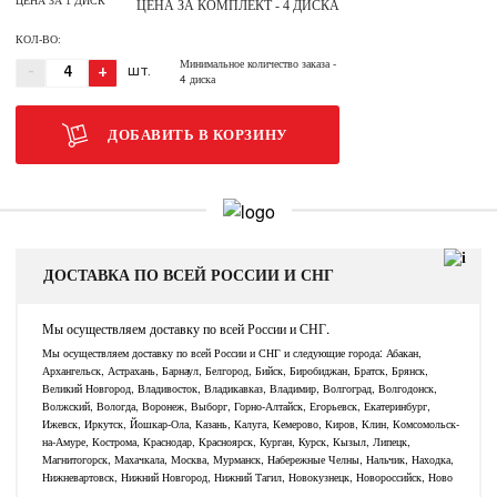
ЦЕНА ЗА 1 ДИСК
ЦЕНА ЗА КОМПЛЕКТ - 4 ДИСКА
КОЛ-ВО:
Минимальное количество заказа
-
-
+
ШТ.
4 диска
ДОБАВИТЬ В КОРЗИНУ
ДОСТАВКА ПО ВСЕЙ РОССИИ И СНГ
Мы осуществляем доставку по всей России и СНГ.
Мы осуществляем доставку по всей России и СНГ и следующие города: Абакан,
Архангельск, Астрахань, Барнаул, Белгород, Бийск, Биробиджан, Братск, Брянск,
Великий Новгород, Владивосток, Владикавказ, Владимир, Волгоград, Волгодонск,
Волжский, Вологда, Воронеж, Выборг, Горно-Алтайск, Егорьевск, Екатеринбург,
Ижевск, Иркутск, Йошкар-Ола, Казань, Калуга, Кемерово, Киров, Клин, Комсомольск-
на-Амуре, Кострома, Краснодар, Красноярск, Курган, Курск, Кызыл, Липецк,
Магнитогорск, Махачкала, Москва, Мурманск, Набережные Челны, Нальчик, Находка,
Нижневартовск, Нижний Новгород, Нижний Тагил, Новокузнецк, Новороссийск, Ново