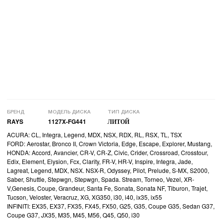
БРЕНД
МОДЕЛЬ ДИСКА
ТИП ДИСКА
RAYS
1127X-FG441
ЛИТОЙ
ACURA: CL, Integra, Legend, MDX, NSX, RDX, RL, RSX, TL, TSX
FORD: Aerostar, Bronco II, Crown Victoria, Edge, Escape, Explorer, Mustang,
HONDA: Accord, Avancier, CR-V, CR-Z, Civic, Crider, Crossroad, Crosstour,
Edix, Element, Elysion, Fcx, Clarity, FR-V, HR-V, Inspire, Integra, Jade,
Lagreat, Legend, MDX, NSX. NSX-R, Odyssey, Pilot, Prelude, S-MX, S2000,
Saber, Shuttle, Stepwgn, Stepwgn, Spada. Stream, Torneo, Vezel, XR-
V,Genesis, Coupe, Grandeur, Santa Fe, Sonata, Sonata NF, Tiburon, Trajet,
Tucson, Veloster, Veracruz, XG, XG350, i30, i40, ix35, ix55
INFINITI: EX35, EX37, FX35, FX45, FX50, G25, G35, Coupe G35, Sedan G37,
Coupe G37, JX35, M35, M45, M56, Q45, Q50, i30