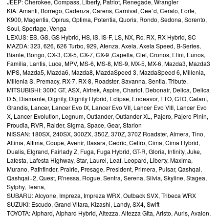
JEEP: Cherokee, Compass, Liberty, Patriot, Renegade, Wrangler
KIA: Amanti, Borrego, Cadenza, Carens, Carnival, Cee`d, Cerato, Forte,
K900, Magentis, Opirus, Optima, Potentia, Quoris, Rondo, Sedona, Sorento,
Soul, Sportage, Venga
LEXUS: ES, GS, GS Hybrid, HS, IS, IS-F, LS, NX, Rc, RX, RX Hybrid, SC
MAZDA: 323, 626, 626 Turbo, 929, Atenza, Axela, Axela Speed, B-Series,
Biante, Bongo, CX-3, CX-5, CX-7, CX-9 ,Capella, Clef, Cronos, Efini, Eunos,
Familia, Lantis, Luce, MPV, MS-6, MS-8, MS-9, MX-5, MX-6, Mazda3, Mazda3
MPS, Mazda5, Mazda6, Mazda8, MazdaSpeed 3, MazdaSpeed 6, Millenia,
Millenia S, Premacy, RX-7, RX-8, Roadster, Savanna, Sentia, Tribute.
MITSUBISHI: 3000 GT, ASX, Airtrek, Aspire, Chariot, Debonair, Delica, Delica
D:5, Diamante, Dignity, Dignity Hybrid, Eclipse, Endeavor, FTO, GTO, Galant,
Grandis, Lancer, Lancer Evo IX, Lancer Evo VII, Lancer Evo VIII, Lancer Evo
X, Lancer Evolution, Legnum, Outlander, Outlander XL, Pajero, Pajero Pinin,
Proudia, RVR, Raider, Sigma, Space, Gear, Starion
NISSAN: 180SX, 240SX, 300ZX, 350Z, 370Z, 370Z Roadster, Almera, Tino,
Altima, Altima, Coupe, Avenir, Basara, Cedric, Cefiro, Cima, Cima Hybrid,
Dualis, Elgrand, Fairlady Z, Fuga, Fuga Hybrid, GT-R, Gloria, Infinity, Juke,
Lafesta, Lafesta Highway, Star, Laurel, Leaf, Leopard, Liberty, Maxima,
Murano, Pathfinder, Prairie, Presage, President, Primera, Pulsar, Qashqai,
Qashqai+2, Quest, R'nessa, Rogue, Sentra, Serena, Silvia, Skyline, Stagea,
Sylphy, Teana,
SUBARU: Alcyone, Impreza, Impreza WRX, Outback SVX, Tribeca WRX
SUZUKI: Escudo, Grand Vitara, Kizashi, Landy, SX4, Swift
TOYOTA: Alphard, Alphard Hybrid, Altezza, Altezza Gita, Aristo, Auris, Avalon,