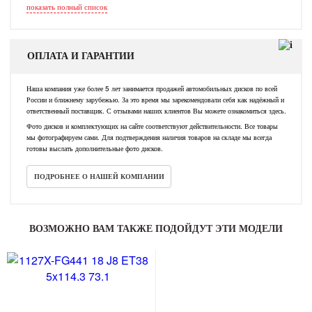
показать полный список
ОПЛАТА И ГАРАНТИИ
Наша компания уже более 5 лет занимается продажей автомобильных дисков по всей
России и ближнему зарубежью. За это время мы зарекомендовали себя как надёжный и
ответственный поставщик. С отзывами наших клиентов Вы можете ознакомиться здесь.
Фото дисков и комплектующих на сайте соответствуют действительности. Все товары
мы фотографируем сами. Для подтверждения наличия товаров на складе мы всегда
готовы выслать дополнительные фото дисков.
ПОДРОБНЕЕ О НАШЕЙ КОМПАНИИ
ВОЗМОЖНО ВАМ ТАКЖЕ ПОДОЙДУТ ЭТИ МОДЕЛИ