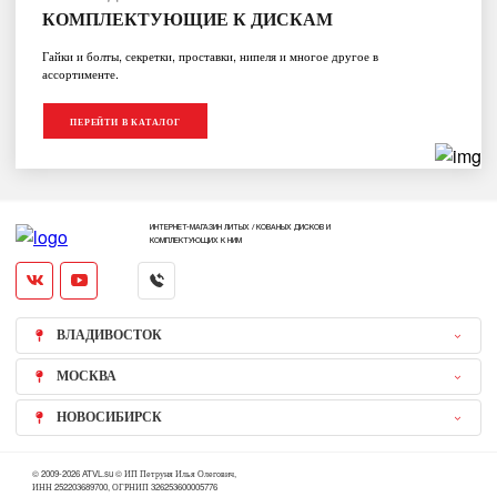
КОМПЛЕКТУЮЩИЕ К ДИСКАМ
Гайки и болты, секретки, проставки, нипеля и многое другое в
ассортименте.
ПЕРЕЙТИ В КАТАЛОГ
ИНТЕРНЕТ-МАГАЗИН ЛИТЫХ / КОВАНЫХ ДИСКОВ И
КОМПЛЕКТУЮЩИХ К НИМ
ВЛАДИВОСТОК
МОСКВА
НОВОСИБИРСК
© 2009-2026 ATVL.su © ИП Петруня Илья Олегович,
ИНН 252203689700, ОГРНИП 326253600005776