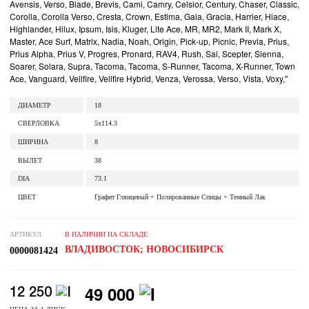
Avensis, Verso, Blade, Brevis, Cami, Camry, Celsior, Century, Chaser, Classic,
Corolla, Corolla Verso, Cresta, Crown, Estima, Gaia, Gracia, Harrier, Hiace,
Highlander, Hilux, Ipsum, Isis, Kluger, Lite Ace, MR, MR2, Mark II, Mark X,
Master, Ace Surf, Matrix, Nadia, Noah, Origin, Pick-up, Picnic, Previa, Prius,
Prius Alpha, Prius V, Progres, Pronard, RAV4, Rush, Sai, Scepter, Sienna,
Soarer, Solara, Supra, Tacoma, Tacoma, S-Runner, Tacoma, X-Runner, Town
Ace, Vanguard, Vellfire, Vellfire Hybrid, Venza, Verossa, Verso, Vista, Voxy,"
ДИАМЕТР
18
СВЕРЛОВКА
5x114.3
ШИРИНА
8
ВЫЛЕТ
38
DIA
73.1
ЦВЕТ
Графит Глянцевый + Полированные Спицы + Темный Лак
АРТИКУЛ
В НАЛИЧИИ НА СКЛАДЕ
ВЛАДИВОСТОК; НОВОСИБИРСК
0000081424
49 000
12 250