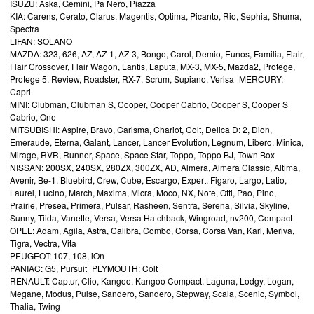
ISUZU: Aska, Gemini, Pa Nero, Piazza
KIA: Carens, Cerato, Clarus, Magentis, Optima, Picanto, Rio, Sephia, Shuma,
Spectra
LIFAN: SOLANO
MAZDA: 323, 626, AZ, AZ-1, AZ-3, Bongo, Carol, Demio, Eunos, Familia, Flair,
Flair Crossover, Flair Wagon, Lantis, Laputa, MX-3, MX-5, Mazda2, Protege,
Protege 5, Review, Roadster, RX-7, Scrum, Supiano, Verisa MERCURY:
Capri
MINI: Clubman, Clubman S, Cooper, Cooper Cabrio, Cooper S, Cooper S
Cabrio, One
MITSUBISHI: Aspire, Bravo, Carisma, Chariot, Colt, Delica D: 2, Dion,
Emeraude, Eterna, Galant, Lancer, Lancer Evolution, Legnum, Libero, Minica,
Mirage, RVR, Runner, Space, Space Star, Toppo, Toppo BJ, Town Box
NISSAN: 200SX, 240SX, 280ZX, 300ZX, AD, Almera, Almera Classic, Altima,
Avenir, Be-1, Bluebird, Crew, Cube, Escargo, Expert, Figaro, Largo, Latio,
Laurel, Lucino, March, Maxima, Micra, Moco, NX, Note, Otti, Pao, Pino,
Prairie, Presea, Primera, Pulsar, Rasheen, Sentra, Serena, Silvia, Skyline,
Sunny, Tiida, Vanette, Versa, Versa Hatchback, Wingroad, nv200, Compact
OPEL: Adam, Agila, Astra, Calibra, Combo, Corsa, Corsa Van, Karl, Meriva,
Tigra, Vectra, Vita
PEUGEOT: 107, 108, iOn
PANIAC: G5, Pursuit PLYMOUTH: Colt
RENAULT: Captur, Clio, Kangoo, Kangoo Compact, Laguna, Lodgy, Logan,
Megane, Modus, Pulse, Sandero, Sandero, Stepway, Scala, Scenic, Symbol,
Thalia, Twing