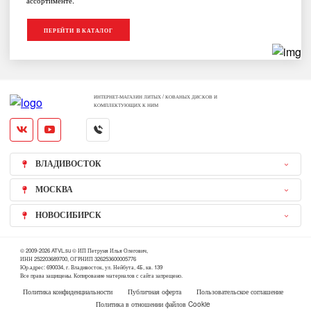
ПЕРЕЙТИ В КАТАЛОГ
ИНТЕРНЕТ-МАГАЗИН ЛИТЫХ / КОВАНЫХ ДИСКОВ И
КОМПЛЕКТУЮЩИХ К НИМ
ВЛАДИВОСТОК
МОСКВА
НОВОСИБИРСК
© 2009-2026 ATVL.su © ИП Петруня Илья Олегович,
ИНН 252203689700, ОГРНИП 326253600005776
Юр.адрес: 690034, г. Владивосток, ул. Нейбута, 4Б, кв. 139
Все права защищены. Копирование материалов с сайта запрещено.
Политика конфиденциальности
Публичная оферта
Пользовательское соглашение
Политика в отношении файлов Cookie