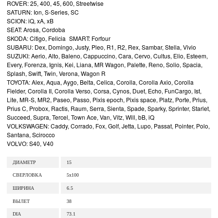
ROVER: 25, 400, 45, 600, Streetwise
SATURN: Ion, S-Series, SC
SCION: iQ, xA, xB
SEAT: Arosa, Cordoba
SKODA: Citigo, Felicia SMART: Forfour
SUBARU: Dex, Domingo, Justy, Pleo, R1, R2, Rex, Sambar, Stella, Vivio
SUZUKI: Aerio, Alto, Baleno, Cappuccino, Cara, Cervo, Cultus, Elio, Esteem,
Every, Forenza, Ignis, Kei, Liana, MR Wagon, Palette, Reno, Solio, Spacia,
Splash, Swift, Twin, Verona, Wagon R
TOYOTA: Alex, Aqua, Aygo, Belta, Celica, Corolla, Corolla Axio, Corolla
Fielder, Corolla II, Corolla Verso, Corsa, Cynos, Duet, Echo, FunCargo, Ist,
Lite, MR-S, MR2, Paseo, Passo, Pixis epoch, Pixis space, Platz, Porte, Prius,
Prius C, Probox, Ractis, Raum, Serra, Sienta, Spade, Sparky, Sprinter, Starlet,
Succeed, Supra, Tercel, Town Ace, Van, Vitz, Will, bB, iQ
VOLKSWAGEN: Caddy, Corrado, Fox, Golf, Jetta, Lupo, Passat, Pointer, Polo,
Santana, Scirocco
VOLVO: S40, V40
ДИАМЕТР
15
СВЕРЛОВКА
5x100
ШИРИНА
6.5
ВЫЛЕТ
38
DIA
73.1