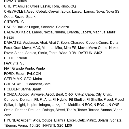
BMW: 3 Series
CHERY: Amulet, Cross Eastar, Fora, Kimo, QQ
CHEVROLET: Aveo, Cobalt, Corvair, Epica, Lacetti, Lanos, Nova, Nova SS,
Optra, Rezzo, Spark
CITROEN: C1
DACIA: Dokker, Logan, Sandero, Solenza
DAEWOO: Kalos, Lanos, Nexia, Nubira, Evanda, Lacetti, Magnus, Matiz,
Rezzo
DAIHATSU: Applause, Atrai, Atrai 7, Boon, Charade, Copen, Cuore, Delta,
Esse, Gran Move, MAX, Materia, Mira, Mira ES, Move, Move Conte, Naked,
Pyzar, Sirion, Sonica, Storia, Tanto, Wide, YRV DATSUN: 240Z
DODGE: Neon
FAW: Vita, V5
FIAT: Grande Punto, Punto
FORD: Escort, FALCON
GEELY: MK GEO: Metro
GREAT WALL: Coolbear, Safe
HOLDEN: Barina Spark
HONDA: Accord, Airwave, Ascot, Beat, CR-X, CR-Z, Capa, City, Civic,
Concerto, Domani, Fit, Fit Aria, Fit Hybrid, Fit Shuttle, Fit Shuttle, Freed, Freed
Spike, Insight, Inspire, Integra, Jazz, Life, Mobilio, N BOX, N BOX +, N ONE,
Orthia, Partner, Prelude, Rafaga, Street, That's, Today, Torneo, Vamos, Vigor,
Zest
HYUNDA: Accent, Atos, Coupe, Elantra, Excel, Getz, Matrix, Solaris, Sonata,
Tiburon, Verna, i10, i20 INFINITI: G20, M30