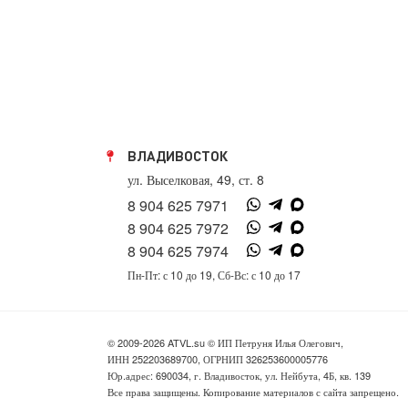
ВЛАДИВОСТОК
ул. Выселковая, 49, ст. 8
8 904 625 7971
8 904 625 7972
8 904 625 7974
Пн-Пт: с 10 до 19, Сб-Вс: с 10 до 17
© 2009-2026 ATVL.su © ИП Петруня Илья Олегович,
ИНН 252203689700, ОГРНИП 326253600005776
Юр.адрес: 690034, г. Владивосток, ул. Нейбута, 4Б, кв. 139
Все права защищены. Копирование материалов с сайта запрещено.