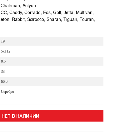
Chairman, Actyon
, Caddy, Corrado, Eos, Golf, Jetta, Multivan,
eton, Rabbit, Scirocco, Sharan, Tiguan, Touran,
19
5x112
8.5
33
66.6
Серебро
НЕТ В НАЛИЧИИ