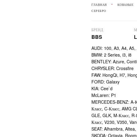
ГЛАВНАЯ
КОВАНЫЕ
СЕРЕБРО
БРЕНД
М
BBS
AUDI: 100, A3, A4, A5,
BMW: 2 Series, i3, i8
BENTLEY: Azure, Conti
CHRYSLER: Crossfire
FAW: HongQi, H7, Hong
FORD: Galaxy
KIA: Cee`d
McLaren: P1
MERCEDES-BENZ: A-Кл
Класс, C-Класс, AMG C
GLE, GLK, M-Класс, R-
Класс, V230, V350, Van
SEAT: Alhambra, Altea,
SKODA: Octavia, Roomst