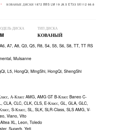
КОВАНЫЕ ДИСКИ 1872 BBS LM 19 J8.5 ET33 5X112 66.6
ОДЕЛЬ ДИСКА
ТИП ДИСКА
LM
КОВАНЫЙ
 A6, A7, A8, Q3, Q5, R8, S4, S5, S6, S8, TT, TT RS
nental, Mulsanne
Qi, L5, HongQi, MingShi, HongQi, ShengShi
асс, А-Класс AMG, AMG GT B-Класс Baneo C-
L, CLA, CLC, CLK, CLS, E-Класс, GL, GLA, GLC,
Класс, S-Класс, SL, SLK, SLR-Class, SLS AMG, V-
eo, Viano, Vito
 Altea XL, Leon, Toledo
er, Superb, Yeti