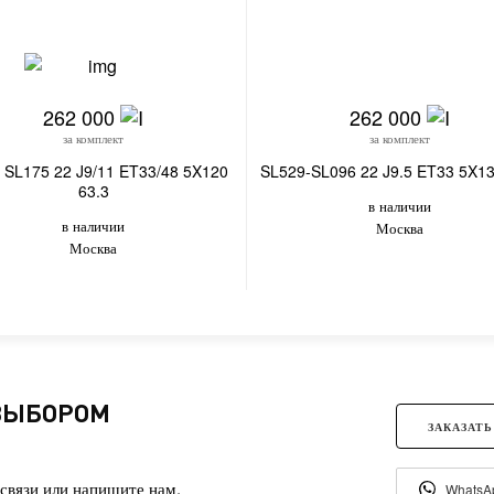
262 000
262 000
за комплект
за комплект
 SL175 22 J9/11 ET33/48 5X120
SL529-SL096 22 J9.5 ET33 5X13
63.3
в наличии
в наличии
Москва
Москва
 ВЫБОРОМ
ЗАКАЗАТЬ
связи или напишите нам.
WhatsA