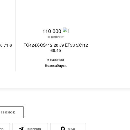
110 000
26
за комплект
з
0 71.6
FG424X-CS412 20 J9 ET33 5X112
SKILL SL125-SK
66.45
5X
в наличии
в
Новосибирск
 ЗВОНОК
pp
Telegram
MAX