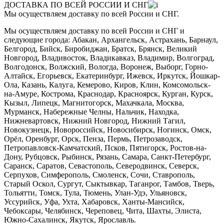
ДОСТАВКА ПО ВСЕЙ РОССИИ И СНГ
Мы осуществляем доставку по всей России и СНГ.
Мы осуществляем доставку по всей России и СНГ и
следующие города: Абакан, Архангельск, Астрахань, Барнаул,
Белгород, Бийск, Биробиджан, Братск, Брянск, Великий
Новгород, Владивосток, Владикавказ, Владимир, Волгоград,
Волгодонск, Волжский, Вологда, Воронеж, Выборг, Горно-
Алтайск, Егорьевск, Екатеринбург, Ижевск, Иркутск, Йошкар-
Ола, Казань, Калуга, Кемерово, Киров, Клин, Комсомольск-
на-Амуре, Кострома, Краснодар, Красноярск, Курган, Курск,
Кызыл, Липецк, Магнитогорск, Махачкала, Москва,
Мурманск, Набережные Челны, Нальчик, Находка,
Нижневартовск, Нижний Новгород, Нижний Тагил,
Новокузнецк, Новороссийск, Новосибирск, Ногинск, Омск,
Орёл, Оренбург, Орск, Пенза, Пермь, Петрозаводск,
Петропавловск-Камчатский, Псков, Пятигорск, Ростов-на-
Дону, Рубцовск, Рыбинск, Рязань, Самара, Санкт-Петербург,
Саранск, Саратов, Севастополь, Северодвинск, Северск,
Серпухов, Симферополь, Смоленск, Сочи, Ставрополь,
Старый Оскол, Сургут, Сыктывкар, Таганрог, Тамбов, Тверь,
Тольятти, Томск, Тула, Тюмень, Улан-Удэ, Ульяновск,
Уссурийск, Уфа, Ухта, Хабаровск, Ханты-Мансийск,
Чебоксары, Челябинск, Череповец, Чита, Шахты, Элиста,
Южно-Сахалинск, Якутск, Ярославль.