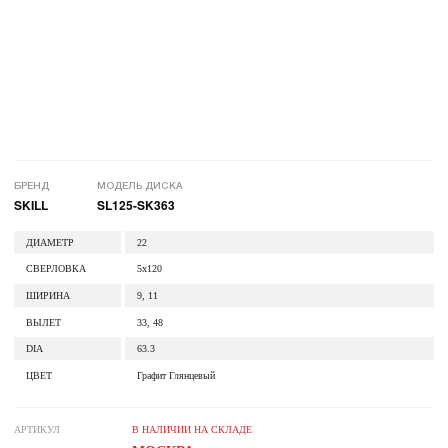
БРЕНД
МОДЕЛЬ ДИСКА
SKILL
SL125-SK363
ДИАМЕТР
22
СВЕРЛОВКА
5x120
ШИРИНА
9, 11
ВЫЛЕТ
33, 48
DIA
63.3
ЦВЕТ
Графит Глянцевый
АРТИКУЛ
В НАЛИЧИИ НА СКЛАДЕ