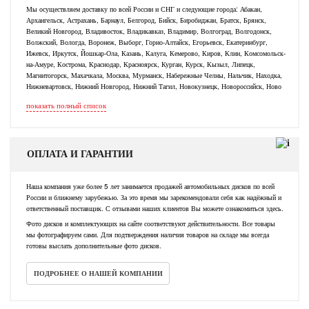
Мы осуществляем доставку по всей России и СНГ и следующие города: Абакан,
Архангельск, Астрахань, Барнаул, Белгород, Бийск, Биробиджан, Братск, Брянск,
Великий Новгород, Владивосток, Владикавказ, Владимир, Волгоград, Волгодонск,
Волжский, Вологда, Воронеж, Выборг, Горно-Алтайск, Егорьевск, Екатеринбург,
Ижевск, Иркутск, Йошкар-Ола, Казань, Калуга, Кемерово, Киров, Клин, Комсомольск-
на-Амуре, Кострома, Краснодар, Красноярск, Курган, Курск, Кызыл, Липецк,
Магнитогорск, Махачкала, Москва, Мурманск, Набережные Челны, Нальчик, Находка,
Нижневартовск, Нижний Новгород, Нижний Тагил, Новокузнецк, Новороссийск, Ново
показать полный список
ОПЛАТА И ГАРАНТИИ
Наша компания уже более 5 лет занимается продажей автомобильных дисков по всей
России и ближнему зарубежью. За это время мы зарекомендовали себя как надёжный и
ответственный поставщик. С отзывами наших клиентов Вы можете ознакомиться здесь.
Фото дисков и комплектующих на сайте соответствуют действительности. Все товары
мы фотографируем сами. Для подтверждения наличия товаров на складе мы всегда
готовы выслать дополнительные фото дисков.
ПОДРОБНЕЕ О НАШЕЙ КОМПАНИИ