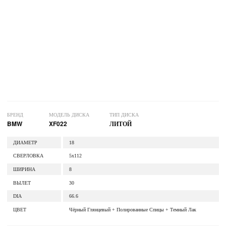
БРЕНД
МОДЕЛЬ ДИСКА
ТИП ДИСКА
BMW
XF022
ЛИТОЙ
ДИАМЕТР
18
СВЕРЛОВКА
5x112
ШИРИНА
8
ВЫЛЕТ
30
DIA
66.6
ЦВЕТ
Чёрный Глянцевый + Полированные Спицы + Темный Лак