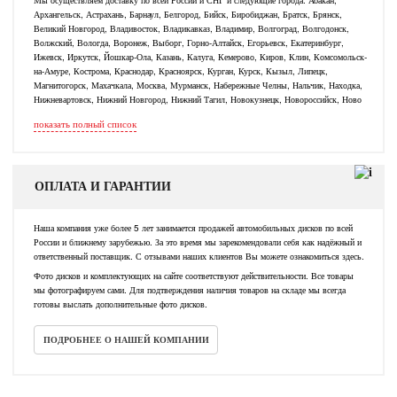
Архангельск, Астрахань, Барнаул, Белгород, Бийск, Биробиджан, Братск, Брянск,
Великий Новгород, Владивосток, Владикавказ, Владимир, Волгоград, Волгодонск,
Волжский, Вологда, Воронеж, Выборг, Горно-Алтайск, Егорьевск, Екатеринбург,
Ижевск, Иркутск, Йошкар-Ола, Казань, Калуга, Кемерово, Киров, Клин, Комсомольск-
на-Амуре, Кострома, Краснодар, Красноярск, Курган, Курск, Кызыл, Липецк,
Магнитогорск, Махачкала, Москва, Мурманск, Набережные Челны, Нальчик, Находка,
Нижневартовск, Нижний Новгород, Нижний Тагил, Новокузнецк, Новороссийск, Ново
показать полный список
ОПЛАТА И ГАРАНТИИ
Наша компания уже более 5 лет занимается продажей автомобильных дисков по всей
России и ближнему зарубежью. За это время мы зарекомендовали себя как надёжный и
ответственный поставщик. С отзывами наших клиентов Вы можете ознакомиться здесь.
Фото дисков и комплектующих на сайте соответствуют действительности. Все товары
мы фотографируем сами. Для подтверждения наличия товаров на складе мы всегда
готовы выслать дополнительные фото дисков.
ПОДРОБНЕЕ О НАШЕЙ КОМПАНИИ