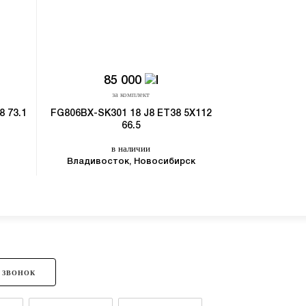
85 000
8
за комплект
з
8 73.1
FG806BX-SK301 18 J8 ET38 5X112
HJD530LK-CS3
66.5
в наличии
в
Владивосток, Новосибирск
Владивост
 ЗВОНОК